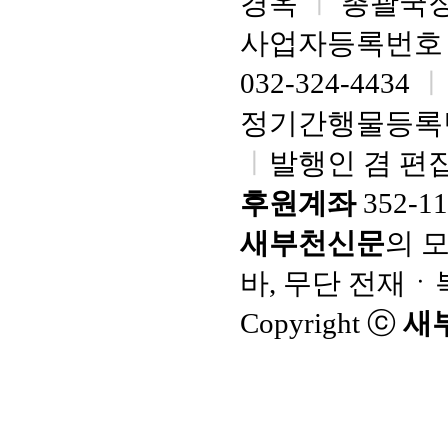
경옥
ㅣ
총괄국장
사업자등록번호 : 7
032-324-4434
정기간행물등록번호
ㅣ
발행인 겸 편집
후원계좌
352-1
새부천신문
의 
바, 무단 전재
Copyright ⓒ
새