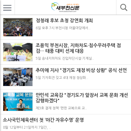
기사검색
정청래 후보 초청 강연회 개최
6일 오후 7시 부천시청 어울마당에서..
조용익 부천시장, 지하차도·침수우려주택 점
검… 태풍 대비 선제 대응
5일 송내지하차도 진입차단시설·기계실..
추미애 지사 "경기도 재정 비상 상황" 공식 선언
5일 기자회견 갖고 4대 재정 정상화..
안민석 교육감 "경기도가 앞장서 교복 문화 개선
감행하겠다"
제3호 결재 정책 '편한 교복으로 교..
소사국민체육센터 첫 ‘야간 자유수영’ 운영
8월 12일부터 21일까지 7일간, ..