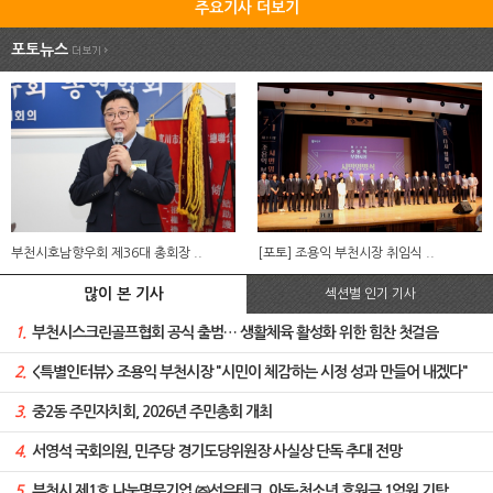
주요기사 더보기
포토뉴스
부천시호남향우회 제36대 총회장 ..
[포토] 조용익 부천시장 취임식 ..
많이 본 기사
섹션별 인기 기사
1.
부천시스크린골프협회 공식 출범… 생활체육 활성화 위한 힘찬 첫걸음
2.
<특별인터뷰> 조용익 부천시장 "시민이 체감하는 시정 성과 만들어 내겠다"
3.
중2동 주민자치회, 2026년 주민총회 개최
4.
서영석 국회의원, 민주당 경기도당위원장 사실상 단독 추대 전망
5.
부천시 제1호 나눔명문기업 ㈜선우테크, 아동·청소년 후원금 1억원 기탁