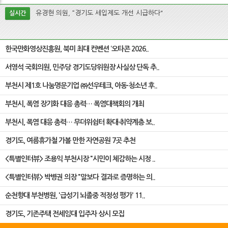
유경현 의원, “경기도 세입제도 개선 시급하다"
실시간
부천시, ‘210, 부천톡톡’ 통해 푸드트럭 운영자와 축제 운영 개선 논의
한국만화영상진흥원, 북미 최대 컨벤션 ‘오타콘 2026..
서영석 국회의원, 민주당 경기도당위원장 사실상 단독 추..
박병권 의장, 태풍·집중호우 대비 지하차도·침수우려주택 현장점검
부천시 제1호 나눔명문기업 ㈜선우테크, 아동·청소년 후..
부천시, 폭염 장기화 대응 총력… 폭염대책회의 개최
부천시, 부천시노동자종합복지관과 신중년 노후준비·취업지원 업무협
부천시, 폭염 대응 총력… 무더위쉼터 확대·취약계층 보..
약
경기도, 여름휴가철 가볼 만한 자연공원 7곳 추천
조용익 부천시장, 폭염경보 속 ‘원도심 폭염 취약계층’ 직접 챙겨
<특별인터뷰> 조용익 부천시장 "시민이 체감하는 시정 ..
<특별인터뷰> 박병권 의장 "말보다 결과로 증명하는 의..
순천향대 부천병원, '급성기 뇌졸중 적정성 평가' 11..
경기도, 기존주택 전세임대 입주자 상시 모집