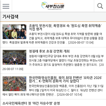
기사검색
기사검색
조용익 부천시장, 폭염경보 속 ‘원도심 폭염 취약계층’
직접 챙겨
조용익 부천시장이 6일 원도심 폭염 취약 지역을 방문해 생활 여
건을 살피고, 취약계층 보호 대책과 무더위쉼터 운영 상황을 점검
했다. 폭염경보 발효에 따른 취약계층의 건강과 안전을 ..
[2026-08-07 13:04]
정청래 후보 초청 강연회 개최
정청래 더불어민주당 당대표 후보 부천 초청 강연회가 8월 6일 부
천시청 2층 어울마당에서 열렸다.이날 초청강연회는 부천노사모
가 주최하고 경기도 알정찍이 주관했다.염종현 전 경기도의..
[20
26-08-07 11:09]
한국만화영상진흥원, 북미 최대 컨벤션 ‘오타콘 2026’
참가... K-만화의 문화적 가치 알렸다
한국만화영상진흥원(원장 백종훈, 이하 진흥원)이 지난 7월 31일
부터 8월 2일까지 미국 워싱턴 D.C. 월터 E. 워싱턴 컨벤션 센터
에서 열린 북미 최대 애니메이션·만화 컨벤션 ..
[2026-08-07 10:54]
소사국민체육센터 첫 ‘야간 자유수영’ 운영