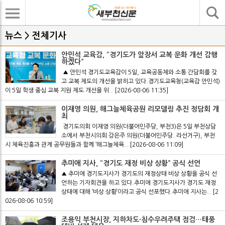
기사검색
뉴스 > 전체기사
안민석 교육감, “경기도가 앞장서 교복 문화 개선 감행
하겠다”
▲ 안민석 경기도교육감이 5일, 교육공동체와 소통 간담회를 갖
고 교복 제도의 개선을 밝히고 있다.경기도교육청(교육감 안민석)
이 5일 학생 중심 교복 지원 제도 개선을 위..
[2026-08-06 11:35]
이재영 의원, 해그늘체육공원 리모델링 추진 정담회 개
최
경기도의회 이재영 의원(더불어민주당, 부천3)은 5일 부천상담
소에서 부천시의회 강은주 의원(더불어민주당. 라선거구), 부천
시 체육진흥과 관계 공무원들과 함께 ‘해그늘체육..
[2026-08-06 11:09]
추미애 지사, “경기도 재정 비상 상황” 공식 선언
▲ 추미애 경기도지사가 경기도의 재정상태 비상 상황을 공식 선
언하는 기자회견을 하고 있다.추미애 경기도지사가 경기도 재정
상태에 대해 ‘비상 상황’이라고 공식 선포했다.추미애 지사는..
[2
026-08-06 10:59]
조용익 부천시장, 지하차도·침수우려주택 점검…태풍