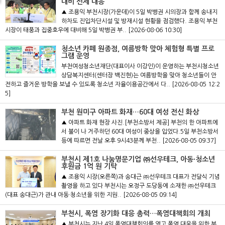
대비 선제 대응
▲ 조용익 부천시장(가운데)이 5일 박병권 시의장과 함께 송내지
하차도 진입차단시설 및 방재시설 현황을 점검했다. 조용익 부천
시장이 태풍과 집중호우에 대비해 5일 박병권 부..
[2026-08-06 10:30]
청소년 카페 원종점, 여름방학 맞아 체험형 특별 프로
그램 운영
부천여성청소년재단(대표이사 이강인)이 운영하는 부천시청소년
상담복지센터(센터장 백진현)는 여름방학을 맞아 청소년들이 안
전하고 즐거운 방학을 보낼 수 있도록 청소년 자율이용공간에서 다..
[2026-08-05 12:2
5]
부천 원미구 아파트 화재…60대 여성 전신 화상
▲ 아파트 화재 현장 사진.[부천소방서 제공] 부천의 한 아파트에
서 불이 나 거주하던 60대 여성이 중상을 입었다.5일 부천소방서
등에 따르면 전날 오후 9시43분께 부천..
[2026-08-05 09:37]
부천시 제1호 나눔명문기업 ㈜선우테크, 아동·청소년
후원금 1억 원 기탁
▲ 조용익 시장(오른쪽)과 송대근 ㈜선우테크 대표가 전달식 기념
촬영을 하고 있다 부천시는 오정구 도당동에 소재한 ㈜선우테크
(대표 송대근)가 관내 아동·청소년을 위한 지원..
[2026-08-05 09:14]
부천시, 폭염 장기화 대응 총력…폭염대책회의 개최
▲ 부천시는 지난 4일 폭염대책회의를 열고 폭염 대응을 위한 부