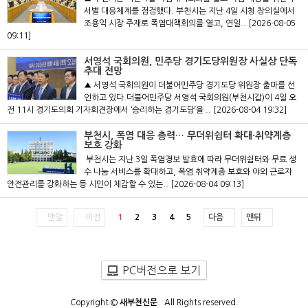
서별 대응체계를 점검했다. 부천시는 지난 4일 시청 창의실에서
조용익 시장 주재로 폭염대책회의를 열고, 연일..
[2026-08-05
09:11]
서영석 국회의원, 민주당 경기도당위원장 사실상 단독
추대 전망
▲ 서영석 국회의원이 더불어민주당 경기도당 위원장 출마를 선
언하고 있다.더불어민주당 서영석 국회의원(부천시갑)이 4일 오
전 11시 경기도의회 기자회견장에서 ‘승리하는 경기도당’을 ..
[2026-08-04 19:32]
부천시, 폭염 대응 총력… 무더위쉼터 확대·취약계층
보호 강화
부천시는 지난 3일 폭염경보 발효에 따라 무더위쉼터와 무료 생
수 나눔 서비스를 확대하고, 폭염 취약계층 보호와 야외 근로자
안전관리를 강화하는 등 시민이 체감할 수 있는..
[2026-08-04 09:13]
맨앞
이전
1
2
3
4
5
다음
맨뒤
PC버전으로 보기
Copyright ©
새부천신문
. All Rights reserved.