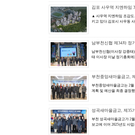
김포 사우역 지엔하임 3
▲ 사우역 지엔하임 조감도
키고 있다.김포시 사우동 사우
남부천신협 제34차 정
남부천신협(이사장 강종태)
태 이사장 이날 정기총회에
부천중앙새마을금고, 제
부천중앙새마을금고는 2월 2
계획 및 예산을 최종 결정
성곡새마을금고, 제35
부천 성곡새마을금고가 2월
보고에 이어 2025년도 사업