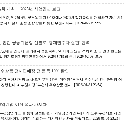
총회 개최… 2025년 사업결산 보고
준)은 2월 6일 부천농협 지하1층에서 2026년 정기총회를 개최하고 2025년 1
고했다.이날 이호준 조합장를 비롯한 부천시지부..
[2026-02-06 22:50]
 민간 공동위원장 선출로 '경제민주화 실현' 탄력
대금 연동제, 프리랜서 종합계획, AI 서비스 요금 격차 해소 등 민생 현안을
일 경기도경제과학진흥원에서 2026년 제1회 공..
[2026-02-03 10:08]
우수상품 전시판매장 전 품목 10% 할인
일까지 부천시청과 소사·오정구청 1층에 마련된 ‘부천시 우수상품 전시판매장’에
를 진행한다.▲ 부천시청 ‘부천시 우수상품 전시..
[2026-01-31 23:54]
업기업 이전 성과 가시화
부천창업리그’를 통해 선정된 관외 기술창업기업 4개사가 모두 부천시로 사업
 유치와 창업 생태계 강화라는 가시적인 성과를 거뒀다고..
[2026-01-31 23:21]