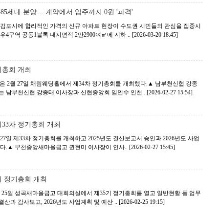
85세대 분양… 계약에서 입주까지 0원 '파격'
.김포시에 합리적인 가격의 신규 아파트 현장이 수도권 시민들의 관심을 집중시
4구역 공동1블록 대지면적 2만2900여㎡에 지하 ..
[2026-03-20 18:45]
기총회 개최
은 2월 27일 채림웨딩홀에서 제34차 정기총회를 개최했다.▲ 남부천신협 강종
는 남부천신협 강종태 이사장과 신협중앙회 임인수 인천..
[2026-02-27 15:54]
33차 정기총회 개최
7일 제33차 정기총회를 개최하고 2025년도 결산보고서 승인과 2026년도 사업
했다.▲ 부천중앙새마을금고 권현미 이사장이 인사..
[2026-02-27 15:45]
기 정기총회 개최
 25일 성곡새마을금고 대회의실에서 제35기 정기총회를 열고 일반현황 등 업무
결산과 감사보고, 2026년도 사업계획 및 예산 ..
[2026-02-25 19:15]