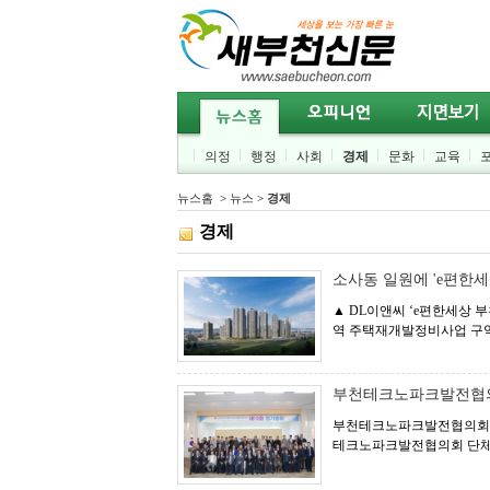
의정
행정
사회
경제
문화
교육
뉴스홈
>
뉴스
>
경제
경제
소사동 일원에 'e편한
▲ DL이앤씨 ‘e편한세상 
역 주택재개발정비사업 구역에
부천테크노파크발전협의
부천테크노파크발전협의회는 
테크노파크발전협의회 단체사