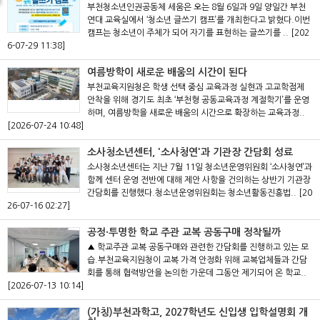
부천청소년인권공동체 세움은 오는 8월 6일과 9일 양일간 부천
연대 교육실에서 ‘청소년 글쓰기 캠프’를 개최한다고 밝혔다.이번
캠프는 청소년이 주체가 되어 자기를 표현하는 글쓰기를 ..
[202
6-07-29 11:38]
여름방학이 새로운 배움의 시간이 된다
부천교육지원청은 학생 선택 중심 교육과정 실현과 고교학점제
안착을 위해 경기도 최초 ‘부천형 공동교육과정 계절학기’를 운영
하며, 여름방학을 새로운 배움의 시간으로 확장하는 교육과정..
[2026-07-24 10:48]
소사청소년센터, '소사청연'과 기관장 간담회 성료
소사청소년센터는 지난 7월 11일 청소년운영위원회 ‘소사청연’과
함께 센터 운영 전반에 대해 제안 사항을 건의하는 상반기 기관장
간담회를 진행했다.청소년운영위원회는 청소년활동진흥법..
[20
26-07-16 02:27]
공정·투명한 학교 주관 교복 공동구매 정착될까
▲ 학교주관 교복 공동구매와 관련한 간담회를 진행하고 있는 모
습.부천교육지원청이 교복 가격 안정화 위해 교복업체들과 간담
회를 통해 협력방안을 논의한 가운데 그동안 제기되어 온 학교..
[2026-07-13 10:14]
(가칭)부천과학고, 2027학년도 신입생 입학설명회 개