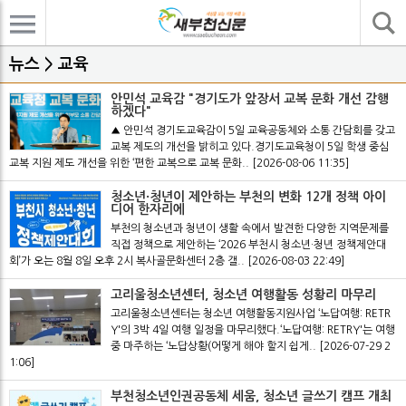
기사검색
뉴스 > 교육
안민석 교육감 "경기도가 앞장서 교복 문화 개선 감행
하겠다"
▲ 안민석 경기도교육감이 5일 교육공동체와 소통 간담회를 갖고
교복 제도의 개선을 밝히고 있다.경기도교육청이 5일 학생 중심
교복 지원 제도 개선을 위한 ‘편한 교복으로 교복 문화..
[2026-08-06 11:35]
청소년·청년이 제안하는 부천의 변화 12개 정책 아이
디어 한자리에
부천의 청소년과 청년이 생활 속에서 발견한 다양한 지역문제를
직접 정책으로 제안하는 ‘2026 부천시 청소년·청년 정책제안대
회’가 오는 8월 8일 오후 2시 복사골문화센터 2층 갤..
[2026-08-03 22:49]
고리울청소년센터, 청소년 여행활동 성황리 마무리
고리울청소년센터는 청소년 여행활동지원사업 ‘노답여행: RETR
Y'의 3박 4일 여행 일정을 마무리했다.‘노답여행: RETRY'는 여행
중 마주하는 ‘노답상황(어떻게 해야 할지 쉽게..
[2026-07-29 2
1:06]
부천청소년인권공동체 세움, 청소년 글쓰기 캠프 개최