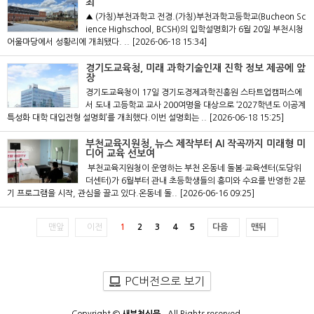
최
▲ (가칭)부천과학고 전경.(가칭)부천과학고등학교(Bucheon Sc
ience Highschool, BCSH)의 입학설명회가 6월 20일 부천시청
어울마당에서 성황리에 개최됐다. ..
[2026-06-18 15:34]
경기도교육청, 미래 과학기술인재 진학 정보 제공에 앞
장
경기도교육청이 17일 경기도경제과학진흥원 스타트업캠퍼스에
서 도내 고등학교 교사 200여명을 대상으로 ‘2027학년도 이공계
특성화 대학 대입전형 설명회’를 개최했다.이번 설명회는 ..
[2026-06-18 15:25]
부천교육지원청, 뉴스 제작부터 AI 작곡까지 미래형 미
디어 교육 선보여
부천교육지원청이 운영하는 부천 온동네 돌봄·교육센터(도당위
더센터)가 6월부터 관내 초등학생들의 흥미와 수요를 반영한 2분
기 프로그램을 시작, 관심을 끌고 있다.온동네 돌..
[2026-06-16 09:25]
맨앞
이전
1
2
3
4
5
다음
맨뒤
PC버전으로 보기