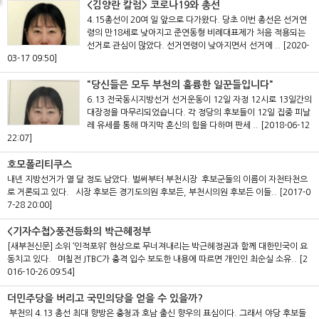
<김양란 칼럼> 코로나19와 총선
4.15총선이 20여 일 앞으로 다가왔다. 당초 이번 총선은 선거연
령의 만18세로 낮아지고 준연동형 비례대표제가 처음 적용되는
선거로 관심이 많았다. 선거연령이 낮아지면서 선거에 ..
[2020-
03-17 09:50]
"당신들은 모두 부천의 훌륭한 일꾼들입니다"
6.13 전국동시지방선거 선거운동이 12일 자정 12시로 13일간의
대장정을 마무리되었습니다. 각 정당의 후보들이 12일 집중 피날
레 유세를 통해 마지막 혼신의 힘을 다하며 판세 ..
[2018-06-12
22:07]
호모폴리티쿠스
내년 지방선거가 열 달 정도 남았다. 벌써부터 부천시장 후보군들의 이름이 자천타천으
로 거론되고 있다. 시장 후보든 경기도의원 후보든, 부천시의원 후보든 이들..
[2017-0
7-28 20:00]
<기자수첩>풍전등화의 박근혜정부
[새부천신문] 소위 ‘인적포위’ 현상으로 무너져내리는 박근혜정권과 함께 대한민국이 요
동치고 있다. 며칠전 JTBC가 충격 입수 보도한 내용에 따르면 개인인 최순실 소유..
[2
016-10-26 09:54]
더민주당을 버리고 국민의당을 얻을 수 있을까?
부천의 4.13 총선 최대 향방은 충청과 호남 출신 향우의 표심이다. 그래서 야당 후보들