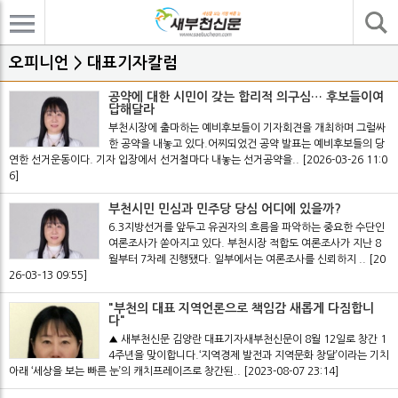
기사검색
오피니언 > 대표기자칼럼
공약에 대한 시민이 갖는 합리적 의구심… 후보들이여
답해달라
부천시장에 출마하는 예비후보들이 기자회견을 개최하며 그럴싸
한 공약을 내놓고 있다.어찌되었건 공약 발표는 예비후보들의 당
연한 선거운동이다. 기자 입장에서 선거철마다 내놓는 선거공약을..
[2026-03-26 11:0
6]
부천시민 민심과 민주당 당심 어디에 있을까?
6.3지방선거를 앞두고 유권자의 흐름을 파악하는 중요한 수단인
여론조사가 쏟아지고 있다. 부천시장 적합도 여론조사가 지난 8
월부터 7차례 진행됐다. 일부에서는 여론조사를 신뢰하지 ..
[20
26-03-13 09:55]
"부천의 대표 지역언론으로 책임감 새롭게 다짐합니
다"
▲ 새부천신문 김양란 대표기자새부천신문이 8월 12일로 창간 1
4주년을 맞이합니다.‘지역경제 발전과 지역문화 창달’이라는 기치
아래 ‘세상을 보는 빠른 눈’의 캐치프레이즈로 창간된..
[2023-08-07 23:14]