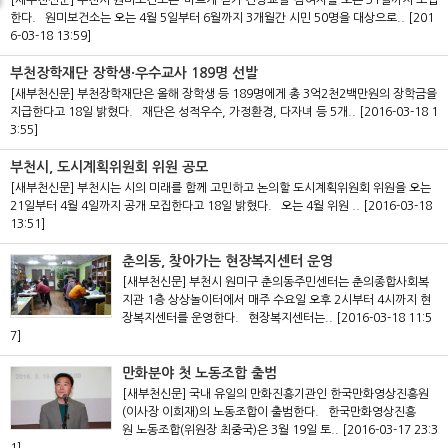
[새부천신문] 부천시 원미보건소는 ‘바르게 걷기 건강교실’ 참여자를 오는 31일까지 모집
한다. 원미보건소는 오는 4월 5일부터 6월까지 3개월간 시민 50명을 대상으로..
[201
6-03-18 13:59]
부천장학재단 장학생·우수교사 189명 선발
[새부천신문] 부천장학재단은 올해 장학생 등 189명에게 총 3억2천2백만원의 장학금을
지급한다고 18일 밝혔다. 재단은 성적우수, 가정환경, 다자녀 등 5개..
[2016-03-18 1
3:55]
부천시, 도시계획위원회 위원 공모
[새부천신문] 부천시는 시의 미래를 함께 고민하고 논의할 도시계획위원회 위원을 오는
21일부터 4월 4일까지 공개 모집한다고 18일 밝혔다. 오는 4월 위원 ..
[2016-03-18
13:51]
춘의동, 찾아가는 현장복지센터 운영
[새부천신문] 부천시 원미구 춘의동주민센터는 춘의종합사회복
지관 1층 상상놀이터에서 매주 수요일 오후 2시부터 4시까지 현
장복지센터를 운영한다. 현장복지센터는..
[2016-03-18 11:5
7]
만화분야 첫 노동조합 출범
[새부천신문] 국내 유일의 만화진흥기관인 한국만화영상진흥원
(이사장 이희재)의 노동조합이 출범한다. 한국만화영상진흥
원 노동조합(위원장 최중국)은 3월 19일 토..
[2016-03-17 23:3