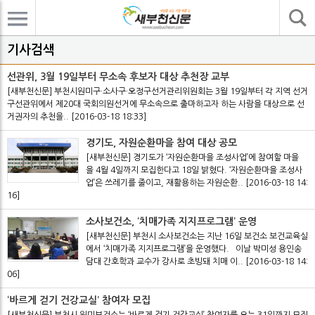
기사검색
기사검색
선관위, 3월 19일부터 무소속 후보자 대상 추천장 교부
[새부천신문] 부천시원미구·소사구·오정구선거관리위원회는 3월 19일부터 각 지역 선거
구선관위에서 제20대 국회의원선거에 무소속으로 출마하고자 하는 사람을 대상으로 선
거권자의 추천을..
[2016-03-18 18:33]
경기도, 자원순환마을 참여 대상 공모
[새부천신문] 경기도가 ‘자원순환마을 조성사업’에 참여할 마을
을 4월 4일까지 모집한다고 18일 밝혔다. ‘자원순환마을 조성사
업’은 쓰레기를 줄이고, 재활용하는 자원순환..
[2016-03-18 14:
16]
소사보건소, ‘치매가족 지지프로그램’ 운영
[새부천신문] 부천시 소사보건소는 지난 16일 보건소 보건교육실
에서 ‘치매가족 지지프로그램’을 운영했다. 이날 박미성 용인송
담대 간호학과 교수가 강사로 초빙돼 치매 이..
[2016-03-18 14:
06]
‘바르게 걷기 건강교실’ 참여자 모집