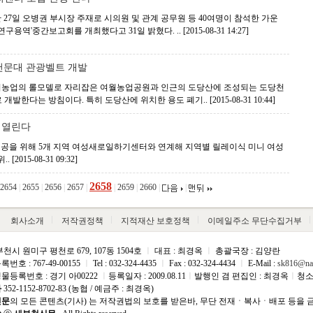
 27일 오병권 부시장 주재로 시의원 및 관계 공무원 등 40여명이 참석한 가운
구용역'중간보고회를 개최했다고 31일 밝혔다. ..
[2015-08-31 14:27]
천문대 관광벨트 개발
시농업의 롤모델로 자리잡은 여월농업공원과 인근의 도당산에 조성되는 도당천
개발한다는 방침이다. 특히 도당산에 위치한 용도 폐기..
[2015-08-31 10:44]
일 열린다
제공을 위해 5개 지역 여성새로일하기센터와 연계해 지역별 릴레이식 미니 여성
..
[2015-08-31 09:32]
2658
2654
|
2655
|
2656
|
2657
|
|
2659
|
2660
|
|
회사소개
저작권정책
지적재산 보호정책
이메일주소 무단수집거부
천시 원미구 평천로 679, 107동 1504호
ㅣ
대표 : 최경옥
ㅣ
총괄국장 : 김양란
호 : 767-49-00155
ㅣ
Tel : 032-324-4435
ㅣ
Fax : 032-324-4434
ㅣ
E-Mail :
sk816@na
등록번호 : 경기 아00222
ㅣ
등록일자 : 2009.08.11
ㅣ
발행인 겸 편집인 : 최경옥
ㅣ
청소
좌
352-1152-8702-83 (농협 / 예금주 : 최경옥)
신문
의 모든 콘텐츠(기사) 는 저작권법의 보호를 받은바, 무단 전재ㆍ복사ㆍ배포 등을 