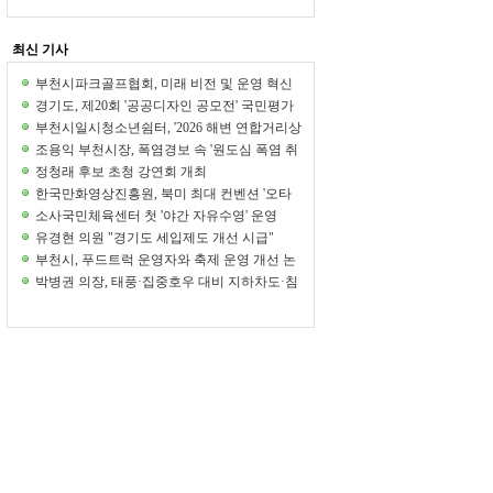
최신 기사
부천시파크골프협회, 미래 비전 및 운영 혁신
워크숍 개최
경기도, 제20회 '공공디자인 공모전' 국민평가
단 모집
부천시일시청소년쉼터, '2026 해변 연합거리상
담' 참여
조용익 부천시장, 폭염경보 속 '원도심 폭염 취
약계층' 직접 챙겨
정청래 후보 초청 강연회 개최
한국만화영상진흥원, 북미 최대 컨벤션 '오타
콘 2026' 참가
소사국민체육센터 첫 '야간 자유수영' 운영
유경현 의원 "경기도 세입제도 개선 시급"
부천시, 푸드트럭 운영자와 축제 운영 개선 논
의
박병권 의장, 태풍·집중호우 대비 지하차도·침
수우려주택 현장점검