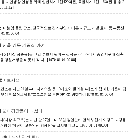
 서민생활 안정을 위해 일반회계 1천429억원, 특별회계 1천116억원 등 총 2
01 11:12]
, 미분양 물량 감소, 전국적으로 경기부양에 따른 대규모 개발 호재 등 부동산
-01-01 09:00]
 신축 건물 기공식 가져
장(서장 정승용)는 31일 부천시 원미구 심곡동 428-22에서 중앙지구대 신축
용 경찰서장을 비롯해 각 과..
[1970-01-01 09:00]
 물어보세요
건소는 지난 21일부터 내과의원 등 10개소와 한의원 4개소가 참여한 가운데 경
“무엇이든 물어보세요”프로그램을 운영한다고 밝혔다..
[1970-01-01 09:00]
해 꼬마경찰들이 나섰다
(서장 최규호)는 지난 달 27일부터 28일 양일간에 걸쳐 부천시 오정구 고강동
 함께 '어린이 교통안전 캠페인'을 실시했다고 ..
[1970-01-01 09:00]
지센터 도입 찬성 한다