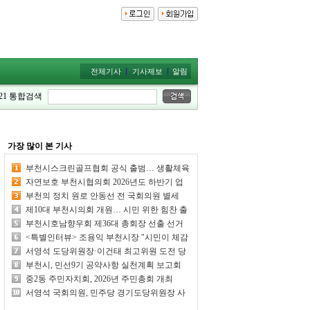
전체기사
기사제보
알림
21
통합검색
가장 많이 본 기사
부천시스크린골프협회 공식 출범… 생활체육
활성화 위한 힘찬 첫걸음
자연보호 부천시협의회 2026년도 하반기 업
무보고회 가져
부천의 정치 원로 안동선 전 국회의원 별세
제10대 부천시의회 개원… 시민 위한 힘찬 출
발
부천시호남향우회 제36대 총회장 선출 선거
일... 호남향우 화합의 날
<특별인터뷰> 조용익 부천시장 "시민이 체감
하는 시정 성과 만들어 내겠다"
서영석 도당위원장·이건태 최고위원 도전 당
선 여부 주목
부천시, 민선9기 공약사항 실천계획 보고회
개최… 89개 공약 점검
중2동 주민자치회, 2026년 주민총회 개최
서영석 국회의원, 민주당 경기도당위원장 사
실상 단독 추대 전망