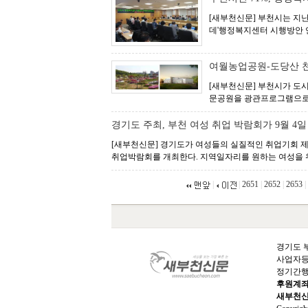
[새부천신문] 부천시는 지난
데'행정복지센터 시행방안 연
여월농업공원-도당산 
[새부천신문] 부천시가 도
문공원을 광관프로그램으로 
경기도 주최, 부천 여성 취업 박람회가 9월 4
[새부천신문] 경기도가 여성들의 실질적인 취업기회 
취업박람회를 개최한다. 지역일자리를 원하는 여성을 위
|
|
2651
|
2652
|
2653
|
경기도 부
사업자등록번
정기간행물
후원계
새부천