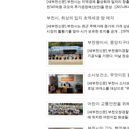
[새부천신문] 부천시는 지역경제 활성화와 일자리 창출 등
천545억원 규모의 추가경정예산(안)을 편성..
[2015-09-
부천시, 최상의 입지 초역세권 땅 매각
[새부천신문] 부천시는 최근 주택거래 증가와 가격 상승
시장의 활황기를 맞아 시가 보유한 토지를 공개 ..
[1970
부천원미서, 중앙지구대
[새부천신문] 부천원미경찰서
기공식을 가졌다. 이날 정승
소사보건소, 무엇이든
[새부천신문] 부천시 소사보
로당 16개소를 대상으로 
어린이 교통안전을 위
[새부천신문] 부천오정경찰서
에 위치한 어린이집 원생들과
부천시민 71%, 행정복