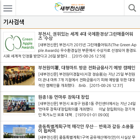
기사검색
기사검색
부천시, 권위있는 세계 4대 국제환경상‘그린애플어워
즈 ’수상
[새부천신문] 부천시가 2015년 그린애플어워즈(The Green Ap
ple Awards) 우수환경실천 부문에서 수상자로 선정되어 환경도
시로 세계적 인정을 받았다고 26일 밝혔다...
[2015-08-26 12:59]
부천원미署, 대형마트 방문 전화금융사기 예방 캠페인
[새부천신문] 부천원미경찰서(서장 정승용)는 지난 25일 부천원
미 관내 마트 7개 지점에서 전화금융사기 피해 예방을 위한 대대
적인 캠페인을 개최했다. &nb..
[2015-08-26 12:37]
원종1동 먼마루 장독대 창립
[새부천신문] 부천시 오정구 원종1동 주민센터에서는 지난 24일
‘먼마루 장독대’창립회의를 개최했다. 이날 창립회의는 장기적
인 독거노인 보호 대책..
[1970-01-01 09:00]
중동특별계획구역 매각안 무산… 반목과 갈등 소용돌
이 휩싸여
[새부천신문] 중동특별계획1구역 공유재산매각(안)이 사실상 무