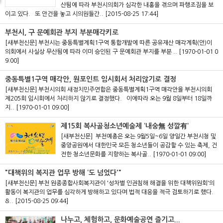
산됨에 따라 부천시의회가 심각한 내홍을 겪으며 파행조짐을 보
이고 있다. 또 안건을 놓고 시의원들간..
[2015-08-25 17:44]
부천시, 구 문예회관 부지 부분매각키로
[새부천신문] 부천시는 중동특별계획1구역 통합개발에 따른 공유재산 매각계획(안)이
의회에서 사실상 무산됨에 따라 이미 승인된 구 문예회관 부지를 부분 ..
[1970-01-01 0
9:00]
중동특별1구역 매각안, 원포인트 임시회서 처리않기로 결정
[새부천신문] 부천시의회 새정치민주연합은 중동특별계획1구역 매각안을 부천시의회
제205회 임시회에서 처리하지 않기로 결정했다. 이에따라 오는 9월 8일부터 18일까
지..
[1970-01-01 09:00]
제15회 복사골청소년예술제 ‘내숭無 성깔有’
[새부천신문] 부천예총은 오는 9월5일~6일 양일간 부천시청 및
중앙공원에서 대한민국 모든 청소년들이 공감할 수 있는 축제, 건
전한 청소년문화를 지향하는 복사골..
[1970-01-01 09:00]
"대책위의 복지관 업무 방해 ‘도 넘었다'"
[새부천신문] 부천 원종종합사회복지관이 '성차별 인권침해 해결을 위한 대책위원회'의
활동이 복지관의 업무를 심각하게 방해하고 있다며 법적 대응을 적극 검토하기로 했다.
&..
[2015-08-25 09:44]
나누고, 체험하고, 문화예술공연 즐기고...