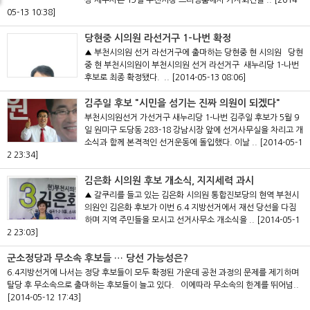
상 세무사는 13일 부천시청 브리핑룸에서 기자회견을 ..
[2014-
05-13 10:38]
당현중 시의원 라선거구 1-나번 확정
▲ 부천시의원 선거 라선거구에 출마하는 당현중 현 시의원 당현
중 현 부천시의원이 부천시의원 선거 라선거구 새누리당 1-나번
후보로 최종 확정됐다. ..
[2014-05-13 08:06]
김주일 후보 "시민을 섬기는 진짜 의원이 되겠다"
부천시의원선거 가선거구 새누리당 1-나번 김주일 후보가 5월 9
일 원미구 도당동 283-18 강남시장 앞에 선거사무실을 차리고 개
소식과 함께 본격적인 선거운동에 돌입했다. 이날 ..
[2014-05-1
2 23:34]
김은화 시의원 후보 개소식, 지지세력 과시
▲ 갈쿠리를 들고 있는 김은화 시의원 통합진보당의 현역 부천시
의원인 김은화 후보가 이번 6.4 지방선거에서 재선 당선을 다짐
하며 지역 주민들을 모시고 선거사무소 개소식을 ..
[2014-05-1
2 23:03]
군소정당과 무소속 후보들 … 당선 가능성은?
6.4지방선거에 나서는 정당 후보들이 모두 확정된 가운데 공천 과정의 문제를 제기하며
탈당 후 무소속으로 출마하는 후보들이 늘고 있다. 이에따라 무소속의 한계를 뛰어넘..
[2014-05-12 17:43]