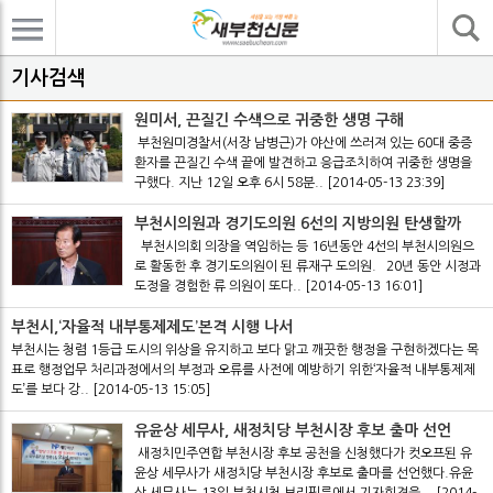
기사검색
기사검색
원미서, 끈질긴 수색으로 귀중한 생명 구해
부천원미경찰서(서장 남병근)가 야산에 쓰러져 있는 60대 중증
환자를 끈질긴 수색 끝에 발견하고 응급조치하여 귀중한 생명을
구했다. 지난 12일 오후 6시 58분..
[2014-05-13 23:39]
부천시의원과 경기도의원 6선의 지방의원 탄생할까
부천시의회 의장을 역임하는 등 16년동안 4선의 부천시의원으
로 활동한 후 경기도의원이 된 류재구 도의원. 20년 동안 시정과
도정을 경험한 류 의원이 또다..
[2014-05-13 16:01]
부천시,‘자율적 내부통제제도’본격 시행 나서
부천시는 청렴 1등급 도시의 위상을 유지하고 보다 맑고 깨끗한 행정을 구현하겠다는 목
표로 행정업무 처리과정에서의 부정과 오류를 사전에 예방하기 위한‘자율적 내부통제제
도’를 보다 강..
[2014-05-13 15:05]
유윤상 세무사, 새정치당 부천시장 후보 출마 선언
새정치민주연합 부천시장 후보 공천을 신청했다가 컷오프된 유
윤상 세무사가 새정치당 부천시장 후보로 출마를 선언했다.유윤