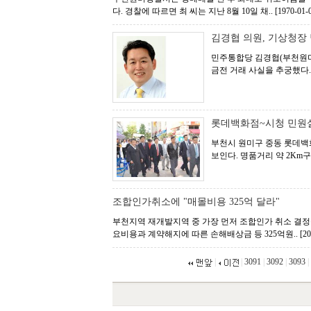
다. 경찰에 따르면 최 씨는 지난 8월 10일 채..
[1970-01-
김경협 의원, 기상청장
민주통합당 김경협(부천원미
금전 거래 사실을 추궁했다.
롯데백화점~시청 민원실
부천시 원미구 중동 롯데백
보인다. 명품거리 약 2Km
조합인가취소에 "매몰비용 325억 달라"
부천지역 재개발지역 중 가장 먼저 조합인가 취소 결정
요비용과 계약해지에 따른 손해배상금 등 325억원..
[20
|
|
3091
|
3092
|
3093
|