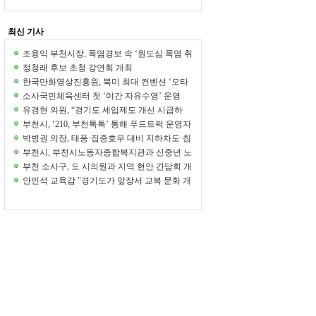
최신 기사
조용익 부천시장, 폭염경보 속 ‘원도심 폭염 취
약계층’ 직접 챙겨
정청래 후보 초청 강연회 개최
한국만화영상진흥원, 북미 최대 컨벤션 ‘오타
콘 2026’ 참가... K-만화의 문화적 가치 알렸다
소사국민체육센터 첫 ‘야간 자유수영’ 운영
유경현 의원, “경기도 세입제도 개선 시급하
다"
부천시, ‘210, 부천톡톡’ 통해 푸드트럭 운영자
와 축제 운영 개선 논의
박병권 의장, 태풍·집중호우 대비 지하차도·침
수우려주택 현장점검
부천시, 부천시노동자종합복지관과 신중년 노
후준비·취업지원 업무협약
부천 소사구, 도 시의원과 지역 현안 간담회 개
최
안민석 교육감 "경기도가 앞장서 교복 문화 개
선 감행하겠다"