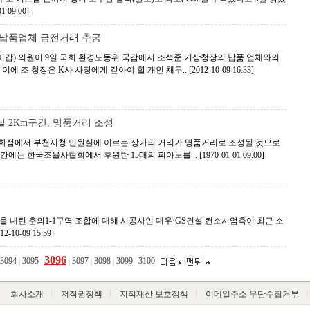
01 09:00]
 납품업체 금전거래 추궁
갑) 의원이 9일 국회 환경노동위 국감에서 조석준 기상청장의 납품 업체와의
 이에 조 청장은 K사 사장에게 갚아야 할 개인 채무..
[2012-10-09 16:33]
 2Km구간, 명품거리 조성
화점에서 부천시청 민원실에 이르는 상가의 거리가 명품거리로 조성될 것으로
구간에는 한국조율사협회에서 후원한 15대의 피아노를 ..
[1970-01-01 09:00]
을 내린 춘의1-1구역 조합에 대해 시공사인 대우·GS건설 컨소시엄측이 최근 소
12-10-09 15:59]
3096
3094
|
3095
|
|
3097
|
3098
|
3099
|
3100
|
|
회사소개
저작권정책
지적재산 보호정책
이메일주소 무단수집거부