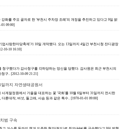
화를 주요 골자로 한 '부천시 주차장 조례'의 개정을 추진하고 있다고 9일 밝
-01 09:00]
기업사랑한마당축제'가 10일 개막됐다. 오는 13일까지 4일간 부천시청 잔디광장
12-10-10 16:10]
 청구했다가 감사청구를 각하당하는 망신을 당했다. 감사원은 최근 부천시의
청구..
[2012-10-09 21:21]
31일까지 자연생태공원서
계절정원에서 가을을 대표하는 꽃 '국화'를 10월 6일부터 31일까지 전시한
 다륜대작, 버섯, 돌고래, 사슴 등과 같은 특수..
[1970-01-01 09:00]
렴치범 구속
고 거스름 돈까지 챙겨 도주한 혐의(절도)로 최모(44씨를 구속했다고 9일 밝혔