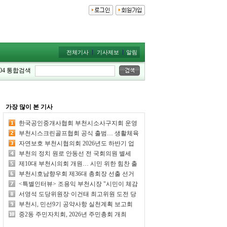
전체기사
기사제보
알림
04
통합검색
가장 많이 본 기사
한국공인중개사협회 부천시소사구지회 운영
위원회 개최
부천시스크린골프협회 공식 출범… 생활체육
활성화 위한 힘찬 첫걸음
자연보호 부천시협의회 2026년도 하반기 업
무보고회 가져
부천의 정치 원로 안동선 전 국회의원 별세
제10대 부천시의회 개원… 시민 위한 힘찬 출
발
부천시호남향우회 제36대 총회장 선출 선거
일... 호남향우 화합의 날
<특별인터뷰> 조용익 부천시장 "시민이 체감
하는 시정 성과 만들어 내겠다"
서영석 도당위원장·이건태 최고위원 도전 당
선 여부 주목
부천시, 민선9기 공약사항 실천계획 보고회
개최… 89개 공약 점검
중2동 주민자치회, 2026년 주민총회 개최