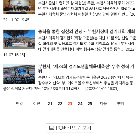
부천시줄넘기협회(회장 이현찬) 주관, 부천시체육회 주최 2022
년 부천시장배 줄넘기대회가 5일 송내사회체육관에서 열렸다.▲
부천시체육회 줄넘기협회 이현찬 회장3년 만에 열린 이번 ..
[20
22-11-07 19:45]
중력을 통한 심신의 안녕… 부천시장배 걷기대회 개최
부천시체육회 걷기협회(회장 고운실)는 지난 11월 5일 신임 고운
실 회장의 첫 걸음으로 경기도 여주보 지정코스 10km 부천시장
배 걷기대회를 진행했다.이번 행사는 생활 걷기를 통하..
[2022-
11-07 16:15]
부천시, '제33회 경기도생활체육대축전' 우수 성적 거
둬
부천시가 ‘제33회 경기도생활체육대축전 2022 용인’에서 탁구
장수부와 산악1부, 게이트볼 어르신부에서 우승을 차지하는 등
좋은 성적을 거뒀다.지난 10월 28일부터 31일까지 ..
[2022-11-02 16:03]
맨앞
이전
21
22
23
24
25
다음
맨뒤
PC버전으로 보기