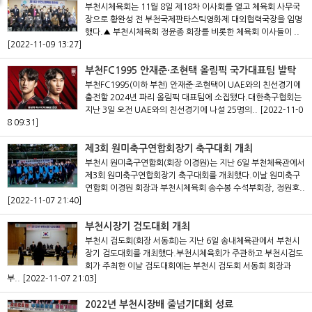
부천시체육회는 11월 8일 제18차 이사회를 열고 체육회 사무국
장으로 황완성 전 부천국제판타스틱영화제 대외협력국장을 임명
했다.▲ 부천시체육회 정윤종 회장를 비롯한 체육회 이사들이 ..
[2022-11-09 13:27]
부천FC1995 안재준·조현택 올림픽 국가대표팀 발탁
부천FC1995(이하 부천) 안재준·조현택이 UAE와의 친선경기에
출전할 2024년 파리 올림픽 대표팀에 소집됐다.대한축구협회는
지난 3일 오전 UAE와의 친선경기에 나설 25명의..
[2022-11-0
8 09:31]
제3회 원미축구연합회장기 축구대회 개최
부천시 원미축구연합회(회장 이경원)는 지난 6일 부천체육관에서
제3회 원미축구연합회장기 축구대회를 개최했다.이날 원미축구
연합회 이경원 회장과 부천시체육회 송수봉 수석부회장, 정원호..
[2022-11-07 21:40]
부천시장기 검도대회 개최
부천시 검도회(회장 서동희)는 지난 6일 송내체육관에서 부천시
장기 검도대회를 개최했다.부천시체육회가 주관하고 부천시검도
회가 주최한 이날 검도대회에는 부천시 검도회 서동희 회장과
부..
[2022-11-07 21:03]
2022년 부천시장배 줄넘기대회 성료