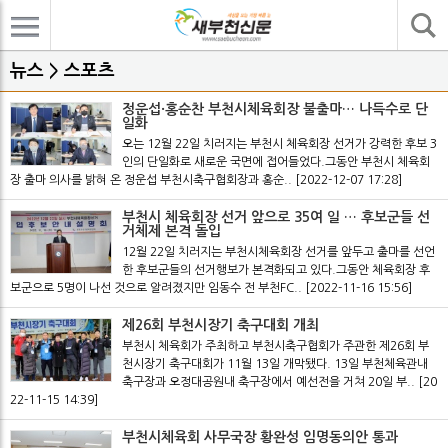
기사검색
뉴스 > 스포츠
정운섭·홍순찬 부천시체육회장 불출마… 나득수로 단
일화
오는 12월 22일 치러지는 부천시 체육회장 선거가 강력한 후보 3
인의 단일화로 새로운 국면에 접어들었다.그동안 부천시 체육회
장 출마 의사를 밝혀 온 정운섭 부천시축구협회장과 홍순..
[2022-12-07 17:28]
부천시 체육회장 선거 앞으로 35여 일 … 후보군들 선
거체제 본격 돌입
12월 22일 치러지는 부천시체육회장 선거를 앞두고 출마를 선언
한 후보군들의 선거행보가 본격화되고 있다.그동안 체육회장 후
보군으로 5명이 나선 것으로 알려졌지만 임동수 전 부천FC..
[2022-11-16 15:56]
제26회 부천시장기 축구대회 개최
부천시 체육회가 주최하고 부천시축구협회가 주관한 제26회 부
천시장기 축구대회가 11월 13일 개막됐다. 13일 부천체육관내
축구장과 오정대공원내 축구장에서 예선전을 거쳐 20일 부..
[20
22-11-15 14:39]
부천시체육회 사무국장 황완성 임명동의안 통과