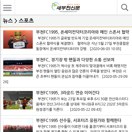
기사검색
뉴스 > 스포츠
부천FC1995, 온세미컨덕터코리아와 메인 스폰서 협약
부천FC1995가 글로벌 반도체 기업 온세미컨덕터코리아와 메인
스폰서 협약식을 체결했다. 협약식은 지난 5월 27일 부천종합운
동장에서 온세미컨덕터코리아 강병..
[2020-06-03 10:05]
부천FC, 경기장 밖 팬들과 다양한 소통 선보여
부천FC1995가 역사상 첫 제주와의 맞대결에서 비록 패했지만
부천 팬들의 열띤 응원과 많은 언론의 주목을 받았다. 부천은 시
즌 초부터 팬들의 관심과 참여를 이끌어내기..
[2020-05-29 09:
26]
부천FC1995, 3라운드 연승 이어간다
부천FC1995가 오는 23일 토요일 오후 6시 30분 안산와스타디
움에서 안산그리너스를 상대로 ‘하나원큐 K리그2 2020’ 3라운드
원정경기를 치른다. ..
[2020-05-22 09:43]
부천FC1995 선수들, 서포터즈 응원가와 함께한다
부천FC1995 선수들이 이르면 다음 홈경기부터 서포터즈의 응