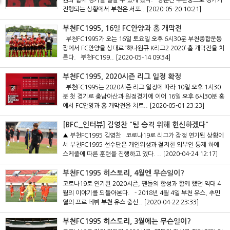
원과 함께 경기를 펼칠 수 있게 됐다. 당분간 무관중으로 경기가
진행되는 상황에서 부천은 서포..
[2020-05-20 10:21]
부천FC1995, 16일 FC안양과 홈 개막전
부천FC1995가 오는 16일 토요일 오후 6시30분 부천종합운동
장에서 FC안양을 상대로 ‘하나원큐 K리그2 2020’ 홈 개막전을 치
른다. 부천FC199..
[2020-05-14 09:34]
부천FC1995, 2020시즌 리그 일정 확정
부천FC1995는 2020시즌 리그 일정에 따라 10일 오후 1시30
분 첫 경기로 충남아산과 원정경기에 이어 16일 오후 6시30분 홈
에서 FC안양과 홈 개막전을 치르..
[2020-05-01 23:23]
[BFC_인터뷰] 김영찬 "팀 승격 위해 헌신하겠다"
▲ 부천FC1995 김영찬 코로나19로 리그가 잠정 연기된 상황에
서 부천FC1995 선수단은 개인위생과 철저한 외부인 통제 하에
스케줄에 따른 훈련을 진행하고 있다. ..
[2020-04-24 12:17]
부천FC1995 히스토리, 4월엔 무슨일이?
코로나19로 연기된 2020시즌, 팬들의 함성과 함께 했던 역대 4
월의 이야기를 되돌아본다. - 2018년 4월 4일 부천 유스, 추민
열의 프로 데뷔 부천 유스 출신..
[2020-04-22 23:33]
부천FC1995 히스토리, 3월에는 무슨일이?