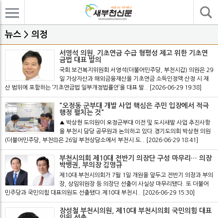
기사검색
뉴스 > 의정
서영석 의원, 기초연금 수급 형평성 제고 위한 기초연
금법 대표 발의
국회 보건복지위원회 서영석(더불어민주당, 부천시갑) 의원은 29
일 가상자산과 해외금융재산을 기초연금 소득인정액 산정 시 재
산 범위에 포함하는 ‘기초연금법 일부개정법률안’을 대표 발..
[2026-06-29 19:38]
"오정동 군부대 개발 사업 핵심은 주민 입장에서 적극
행정 펼치는 것"
▲ 박상현 도의원이 오정군부대 이전 및 도시새발 사업 추진사항
을 부천시 담당 공무원과 논의하고 있다.경기도의회 박상현 의원
(더불어민주당, 부천8)은 26일 부천상담소에서 부천시 도..
[2026-06-29 18:41]
부천시의회 제10대 전반기 의장단 구성 마무리… 의장
박병권, 부의장 김영규
제10대 부천시의회가 7월 1일 개원을 앞두고 전반기 의장과 부의
장, 상임위원장 등 의장단 선출이 사실상 마무리됐다. 또 더불어
민주당과 국민의힘 대표의원도 선출됐다.제10대 부천시..
[2026-06-29 15:30]
장성철 부천시의원, 제10대 부천시의회 국민의힘 대표
의원 선출