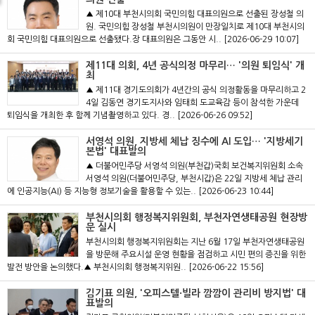
▲ 제10대 부천시의회 국민의힘 대표의원으로 선출된 장성철 의
원. 국민의힘 장성철 부천시의원이 만장일치로 제10대 부천시의
회 국민의힘 대표의원으로 선출됐다.장 대표의원은 그동안 시..
[2026-06-29 10:07]
제11대 의회, 4년 공식의정 마무리… '의원 퇴임식' 개
최
▲ 제11대 경기도의회가 4년간의 공식 의정활동을 마무리하고 2
4일 김동연 경기도지사와 임태희 도교육감 등이 참석한 가운데
퇴임식을 개최한 후 함께 기념촬영하고 있다. 경..
[2026-06-26 09:52]
서영석 의원, 지방세 체납 징수에 AI 도입… '지방세기
본법' 대표발의
▲ 더불어민주당 서영석 의원(부천갑)국회 보건복지위원회 소속
서영석 의원(더불어민주당, 부천시갑)은 22일 지방세 체납 관리
에 인공지능(AI) 등 지능형 정보기술을 활용할 수 있는..
[2026-06-23 10:44]
부천시의회 행정복지위원회, 부천자연생태공원 현장방
문 실시
부천시의회 행정복지위원회는 지난 6월 17일 부천자연생태공원
을 방문해 주요시설 운영 현황을 점검하고 시민 편의 증진을 위한
발전 방안을 논의했다.▲ 부천시의회 행정복지위원..
[2026-06-22 15:56]
김기표 의원, '오피스텔·빌라 깜깜이 관리비 방지법' 대
표발의