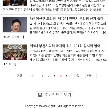
김기표 국회의원(더불어민주당·부천시을)은 19일 오피스텔·다세
대주택 등 비아파트의 불투명한 관리비 부과 관행을 개선하기 위
한 이른바 ‘깜깜이 관리비 방지법’을 대표발의했다고 밝혔다..
[2026-06-19 16:24]
3선 이선구 도의원, 제12대 전반기 부의장 선거 출마
▲ 제12대 경기도의회 전반기 부의장 선거에 출마한 이선구 도의
원.부천 출신 3선의 이선구 경기도의원(부천2)이 경기도의회 더
불어민주당 부의장 선거에 출마했다.이 도의원이 부의장에..
[20
26-06-17 09:01]
제9대 부천시의회 마지막 회기 291회 임시회 열어
부천시의회는 6월 16일부터 19일까지 4일간의 일정으로 제291
회 임시회를 열었다.김병전 의장은 개회사를 통해 “이번 회기가
제9대 의회의 마지막 회기”라며 “임기 마지막까지 민..
[2026-06
-17 08:37]
맨앞
이전
1
2
3
4
5
다음
맨뒤
PC버전으로 보기
Copyright ©
새부천신문
. All Rights reserved.