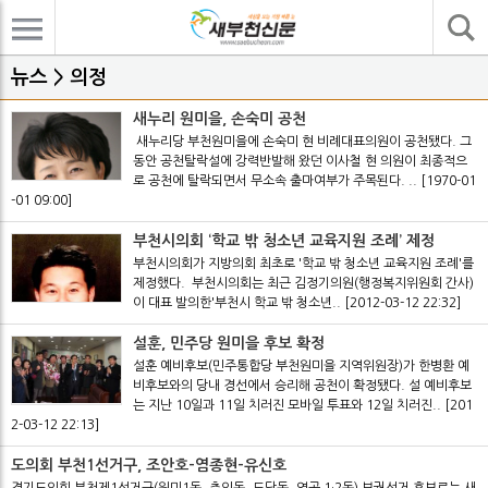
기사검색
뉴스 > 의정
새누리 원미을, 손숙미 공천
새누리당 부천원미을에 손숙미 현 비례대표의원이 공천됐다. 그
동안 공천탈락설에 강력반발해 왔던 이사철 현 의원이 최종적으
로 공천에 탈락되면서 무소속 출마여부가 주목된다. ..
[1970-01
-01 09:00]
부천시의회 ‘학교 밖 청소년 교육지원 조례’ 제정
부천시의회가 지방의회 최초로 '학교 밖 청소년 교육지원 조례'를
제정했다. 부천시의회는 최근 김정기의원(행정복지위원회 간사)
이 대표 발의한'부천시 학교 밖 청소년..
[2012-03-12 22:32]
설훈, 민주당 원미을 후보 확정
설훈 예비후보(민주통합당 부천원미을 지역위원장)가 한병환 예
비후보와의 당내 경선에서 승리해 공천이 확정됐다. 설 예비후보
는 지난 10일과 11일 치러진 모바일 투표와 12일 치러진..
[201
2-03-12 22:13]
도의회 부천1선거구, 조안호-염종현-유신호