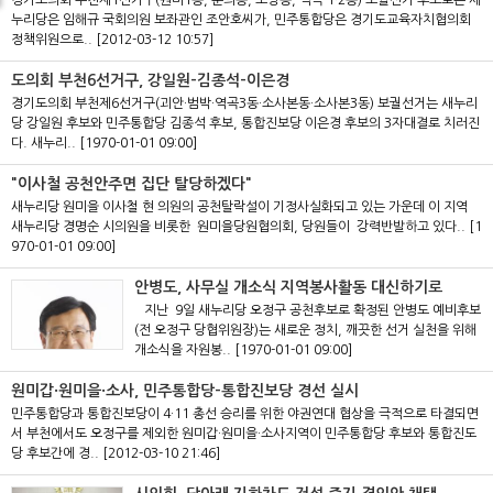
경기도의회 부천제1선거구(원미1동, 춘의동, 도당동, 역곡 1·2동) 보궐선거 후보로는 새
누리당은 임해규 국회의원 보좌관인 조안호씨가, 민주통합당은 경기도교육자치협의회
정책위원으로..
[2012-03-12 10:57]
도의회 부천6선거구, 강일원-김종석-이은경
경기도의회 부천제6선거구(괴안·범박·역곡3동·소사본동·소사본3동) 보궐선거는 새누리
당 강일원 후보와 민주통합당 김종석 후보, 통합진보당 이은경 후보의 3자대결로 치러진
다. 새누리..
[1970-01-01 09:00]
"이사철 공천안주면 집단 탈당하겠다"
새누리당 원미을 이사철 현 의원의 공천탈락설이 기정사실화되고 있는 가운데 이 지역
새누리당 경명순 시의원을 비롯한 원미을당원협의회, 당원들이 강력반발하고 있다..
[1
970-01-01 09:00]
안병도, 사무실 개소식 지역봉사활동 대신하기로
지난 9일 새누리당 오정구 공천후보로 확정된 안병도 예비후보
(전 오정구 당협위원장)는 새로운 정치, 깨끗한 선거 실천을 위해
개소식을 자원봉..
[1970-01-01 09:00]
원미갑·원미을·소사, 민주통합당-통합진보당 경선 실시
민주통합당과 통합진보당이 4·11 총선 승리를 위한 야권연대 협상을 극적으로 타결되면
서 부천에서도 오정구를 제외한 원미갑·원미을·소사지역이 민주통합당 후보와 통합진도
당 후보간에 경..
[2012-03-10 21:46]