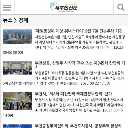
기사검색
뉴스 > 경제
'제일풍경채 계양 위너스카이' 9월 7일 견본주택 개관
제일건설㈜은 9월 7일, 인천 계양구 효성동에 들어서는 제일풍경
채 계양 위너스카이의 견본주택을 개관하고 본격적인 분양에 나
선다. 탁 트인 조망이 가능한 최고 35층 높이에 아파트 ..
[2023-
09-06 09:00]
부천상공, 신병주 사학과 교수 초청 제345회 간담회 개
최
부천상공회의소(회장 김종흠)는 8월 22일 오전 9시, 부천상공회
의소 4층 대강당에서 ‘신병주 건국대학교 사학과 교수 초청 제34
5회 간담회’를 개최했다.서영석 국민의힘 부천시을당..
[2023-08-22 17:58]
부천시, '제8회 대한민국 국제관광박람회' 참가
부천시(시장 조용익)는 지난 11일부터 14일까지 일산 킨텍스 제
1전시장 3홀에서 열린 ‘제8회 대한민국 국제 박람회’에 참가했다.
▲ ‘제8회 대한민국 국제 박람회’에 설치된 부천..
[2023-08-16
14:09]
부천공정무역협의회-부천도시공사, 공정무역 활성화