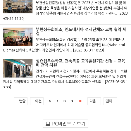
부천산업진흥원(원장 신동학)은 ‘2023년 부천시 여성기업 및 화
장품 산업 육성을 위한 지원사업’ 대상기업을 선정했다.부천시 여
성기업 맞춤형 지원사업과 화장품 강소기업 육성 지원사..
[2023
-05-31 11:39]
부천상공회의소, 인도네시아 경제단체와 교류 협약 체
결
부천상공회의소(회장 김종흠)는 5월 23일 오후 2시에 인도네시
아 자카르타 현지에서 최대 이슬람 종교협회인 NU(Nahdlatul
Ulama) 산하에 5백만명의 기업인이 가입되어 ..
[2023-05-31 10:23]
성요셉목수학교, 건축목공 교육훈련기관 선정… 교육
비 전액 지원
경기도가 지원하고 경기도일자리재단에서 주관하는 경기도 숙련
건설기능인력 건축목공(인테리어목수) 과정 교육훈련 및 취업지
원사업 지역밀착형 대행 기관으로 주식회사 성요셉목수학교가 선정되..
[2023-05-03 1
3:33]
맨앞
이전
6
7
8
9
10
다음
맨뒤
PC버전으로 보기