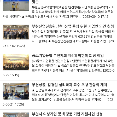
맞손
부천공정무역협의회(위원장 원건형)는 지난 9일 공정무역의 가치
를 알리고 활성화하기 위해 부천도시공사(사장 원명희)와 업무협
약을 체결했다.▲ 원명희 부천도시공사 사장(왼쪽)과 원건형..
[2023-08-10 17:15]
부천산업진흥원, 뷰티산업 육성 위한 기업인 의견 청취
부천산업진흥원(원장 신동학)은 ‘부천시 뷰티산업 육성’을 위해 관
내화장품 기업인과 전문가를 초청해 6월 28일 간담회를 개최했
다고 밝혔다.▲ 부천산업진흥원 대회의실에서 화장품 기업..
[20
23-07-02 19:20]
중소기업융합 부천지회 제6대 박현복 회장 취임
(사)중소기업융합 인천부천김포연합회 부천융합지회 제6대 박현
복 회장이 취임했다.▲ 중소기업융합 인천부천김포연합회 부천융
합지회 제6대 박현복 회장 (사)중소기업융합 인천부천..
[2023-0
6-29 16:19]
부천상공, 김경일 심리학과 교수 초청 간담회 개최
▲ 김경일 아주대학교 심리학과 교수 강연 모습. /사진 부천상공
회의쇠 제공“행복이나 만족은 거창한 목표가 아닌 도구입니다. 행
복의 크기보다는 빈도를 늘리면서 적정한 삶을 유지하는 ..
[202
3-06-21 10:26]
부천시 여성기업 및 화장품 기업 지원사업 선정