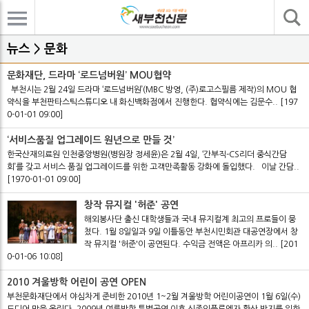
기사검색
뉴스 > 문화
문화재단, 드라마 ‘로드넘버원’ MOU협약
부천시는 2월 24일 드라마 ‘로드넘버원’(MBC 방영, (주)로고스필름 제작)의 MOU 협
약식을 부천판타스틱스튜디오 내 화신백화점에서 진행한다. 협약식에는 김문수..
[197
0-01-01 09:00]
‘서비스품질 업그레이드 원년으로 만들 것’
한국산재의료원 인천중앙병원(병원장 정세윤)은 2월 4일, ‘간부직-CS리더 중식간담
회’를 갖고 서비스 품질 업그레이드를 위한 고객만족활동 강화에 돌입했다. 이날 간담..
[1970-01-01 09:00]
창작 뮤지컬 '허준' 공연
해외봉사단 출신 대학생들과 국내 뮤지컬계 최고의 프로들이 뭉
쳤다. 1월 8일일과 9일 이틀동안 부천시민회관 대공연장에서 창
작 뮤지컬 '허준'이 공연된다. 수익금 전액은 아프리카 의..
[201
0-01-06 10:08]
2010 겨울방학 어린이 공연 OPEN
부천문화재단에서 야심차게 준비한 2010년 1~2월 겨울방학 어린이공연이 1월 6일(수)