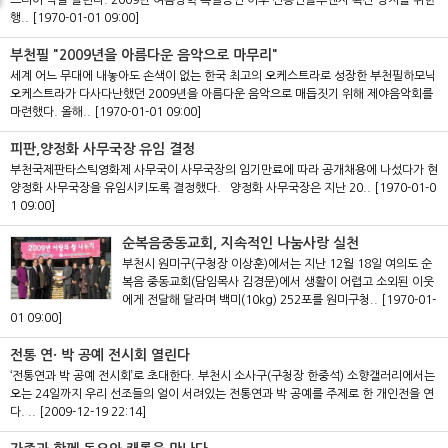
드디어 막을 올린다. 2009년 여름방학 특별공연 이후 신종인플루엔자 확산 방지를 위한
행..
[1970-01-01 09:00]
부천필 "2009년을 아름다운 음악으로 마무리"
세계 어느 무대에 내놓아도 손색이 없는 한국 최고의 오케스트라로 성장한 부천필하모닉
오케스트라가 다사다난했던 2009년을 아름다운 음악으로 매듭짓기 위해 제야음악회를
마련했다. 올해..
[1970-01-01 09:00]
피판,양정화 사무국장 유임 결정
부천국제판타스틱영화제 사무국이 사무국장의 임기만료에 따라 공개채용에 나섰다가 현
양정화 사무국장을 유임시키도록 결정했다. 양정화 사무국장은 지난 20..
[1970-01-0
1 09:00]
순복음중동교회, 지속적인 나눔사랑 실천
부천시 원미구(구청장 이상훈)에서는 지난 12월 18일 여의도 순
복음 중동교회(담임목사 김경문)에서 생활이 어렵고 소외된 이웃
에게 전달해 달라며 백미(10kg) 252포를 원미구청..
[1970-01-
01 09:00]
전통 연· 박 공예 전시회 열린다
‘전통연과 박 공예 전시회’로 초대한다. 부천시 소사구(구청장 한중석) 소향갤러리에서는
오는 24일까지 우리 선조들의 얼이 서려있는 전통연과 박 공예를 주제로 한 개인전을 연
다. ..
[2009-12-19 22:14]