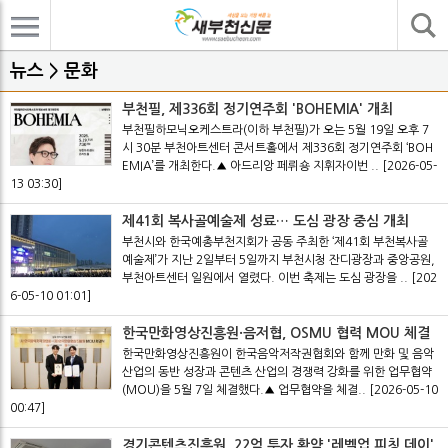
기사검색
뉴스 > 문화
부천필, 제336회 정기연주회 'BOHEMIA' 개최
부천필하모닉오케스트라(이하 부천필)가 오는 5월 19일 오후 7
시 30분 부천아트센터 콘서트홀에서 제336회 정기연주회 ‘BOH
EMIA’를 개최한다.▲ 아드리앙 페뤼숑 지휘자이번 ..
[2026-05-
13 03:30]
제41회 복사골예술제 성료… 도심 광장 중심 개최
부천시와 한국예총부천지회가 공동 주최한 ‘제41회 부천복사골
예술제’가 지난 2일부터 5일까지 부천시청 잔디광장과 중앙공원,
부천아트센터 일원에서 열렸다. 이번 축제는 도심 광장을 ..
[202
6-05-10 01:01]
한국만화영상진흥원·음저협, OSMU 협력 MOU 체결
한국만화영상진흥원이 한국음악저작권협회와 함께 만화 및 음악
산업의 동반 성장과 콘텐츠 산업의 경쟁력 강화를 위한 업무협약
(MOU)을 5월 7일 체결했다.▲ 업무협약을 체결..
[2026-05-10
00:47]
경기콘텐츠진흥원, 22억 투자 확약 '레벨업 피칭 데이'