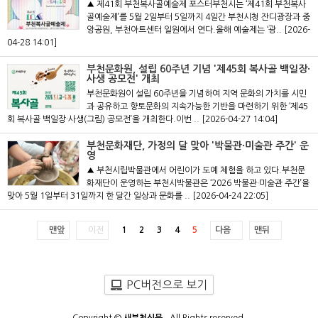
▲ 제41회 부천복사골예술제 포스터부천시는 ‘제41회 부천복사
골예술제’를 5월 2일부터 5일까지 4일간 부천시청 잔디광장과 중
앙공원, 부천아트센터 일원에서 연다.올해 예술제는 ‘광..
[2026-
04-28 14:01]
부천문화원, 설립 60주년 기념 '제45회 복사골 백일장·
사생 공모전' 개최
부천문화원이 설립 60주년을 기념하여 지역 문화의 가치를 시민
과 공유하고 향토문화의 지속가능한 기반을 마련하기 위한 ‘제45
회 복사골 백일장·사생(그림) 공모전’을 개최한다.이번 ..
[2026-04-27 14:04]
부천문화재단, 가정의 달 맞아 '박물관·미술관 주간' 운
영
▲ 부천시립박물관에서 어린이가 도예 체험을 하고 있다.부천문
화재단이 운영하는 부천시박물관은 ‘2026 박물관·미술관 주간’을
맞아 5월 1일부터 31일까지 한 달간 일상과 문화를 ..
[2026-04-24 22:05]
맨앞
이전
1
2
3
4
5
다음
맨뒤
PC버전으로 보기