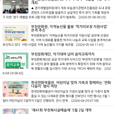
개최
▲ 경기레벨업피칭데이 개최 모습경기콘텐츠진흥원은 도내 유망
콘텐츠 스타트업을 발굴하고 실질적인 투자 유치 기회를 제공하
기 위한 ‘경기 레벨업 프로그램 피칭 데이(투자 유치 발표회)..
[2026-05-06 09:23]
부천문화원, 지역농산물 활용 '먹거리보장 지원사업'
본격 추진
부천문화원이 ‘지역농산물 먹거리보장 지원사업’ 공모에 선정되
며, 지역 식재료를 활용한 먹거리 나눔과 교육 사업을 본격적으로
추진하고 있다. 이번 사업은 지역 농산물의 가치를 재조명..
[2026-05-04 11:41]
부천문화재단, 악기대여 넘어 음악교육까지
부천문화재단은 공공 악기대여 서비스인 ‘부천악기은행’을 기반으
로 시민의 음악 활동을 교육 영역까지 확장하기 위해 지역 음악교
육 현황조사를 실시한다.이번 조사는 ‘어디서 배워야 하는..
[202
6-04-29 08:42]
한국만화박물관, 어린이날 맞아 가족과 함께하는 '만화
나들이' 행사 마련
한국만화박물관이 어린이날과 가정의 달을 맞아 온 가족이 함께
즐길 수 있는 다채로운 문화 행사를 선보인다.이번 행사는 5월 1
일터 어린이날인 5일까지 5일간 진행되며, 전시 연계 ..
[2026-04-29 07:38]
'제41회 부천복사골예술제' 5월 2일 개막