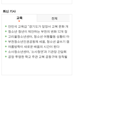
최신 기사
교육
전체
안민석 교육감 "경기도가 앞장서 교복 문화 개
선 감행하겠다"
청소년·청년이 제안하는 부천의 변화 12개 정
책 아이디어 한자리에
고리울청소년센터, 청소년 여행활동 성황리 마
무리
부천청소년인권공동체 세움, 청소년 글쓰기 캠
프 개최
여름방학이 새로운 배움의 시간이 된다
소사청소년센터, '소사청연'과 기관장 간담회
성료
공정·투명한 학교 주관 교복 공동구매 정착될
까