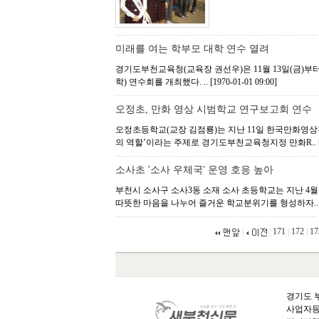
미래를 여는 학부모 대학 연수 열려
경기도부천교육청(교육장 권선우)은 11월 13일(금)부터 16(
학) 연수회를 개최했다. ..
[1970-01-01 09:00]
오정초, 만화 영상 시범학교 연구보고회 연수
오정초등학교(교장 김점룡)는 지난 11일 한국만화영
의 역할’이라는 주제로 경기도부천교육청지정 만화R..
소사초 '소사 우체국' 운영 호응 높아
부천시 소사구 소사3동 소재 소사 초등학교는 지난 4
따뜻한 마음을 나누어 즐거운 학교분위기를 형성하자.
|
|
171
|
172
|
17
경기도 부
사업자등록번