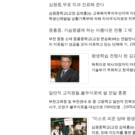
심원중,무료 치과 진료해 준다
심원중학교(교장 김제홍)는 교육복지투자우선지역 지
학생신체발달 상황기록부에 의해 치아우식치료와 치주
중흥중, 가슴뭉클케 하는 아름다운 전통 '2 제'
부천 중동 소재 중흥중학교(교장 문승화)에는 연말연시
이 이웃돕기 성금을 모아 이웃하고 있는 단체에 기..
[19
평생학습 전령사 된 김
독학으로 박사과정까지 마친
기술부가 주최하고 한국평생
일반직 교직원들,불우이웃에 쌀 전달 훈훈
부천교육청 및 부천관내 초·중·고등학교 일반직 친목모임
사구, 오정구 불우이웃을 대상으로 150여만원 ..
[1970-0
"미소로 피운 담배 평생
심원중학교(교장 김제홍)는
치료, 또래 지도자를 통한 