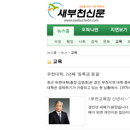
의정
행정
사회
경제
문화
교육
뉴스홈
>
뉴스
>
교육
교육
유한대학, 2년째 '등록금 동결'
최근 유한대학(총장 김영호)은 경인 부천지역 대학 중에
대학은 경제위기가 가중되고 있는 현 상황에서..
[1970-
<부천교육장 신년사>-
경인년 새해가 밝았습니다. 
해가 되면 개인이든 집단이