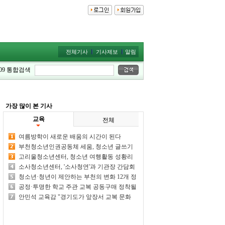
전체기사
기사제보
알림
09
통합검색
가장 많이 본 기사
교육
전체
여름방학이 새로운 배움의 시간이 된다
부천청소년인권공동체 세움, 청소년 글쓰기
캠프 개최
고리울청소년센터, 청소년 여행활동 성황리
마무리
소사청소년센터, '소사청연'과 기관장 간담회
성료
청소년·청년이 제안하는 부천의 변화 12개 정
책 아이디어 한자리에
공정·투명한 학교 주관 교복 공동구매 정착될
까
안민석 교육감 "경기도가 앞장서 교복 문화
개선 감행하겠다"