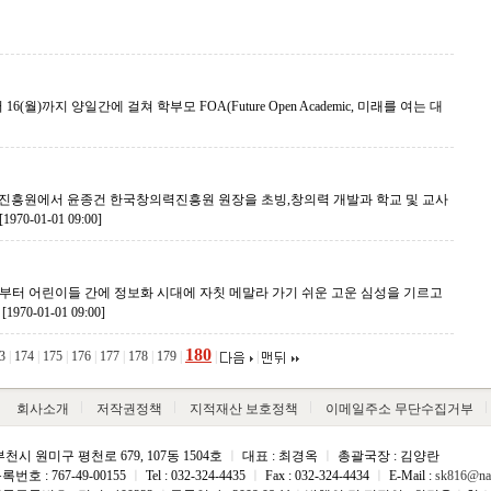
월)까지 양일간에 걸쳐 학부모 FOA(Future Open Academic, 미래를 여는 대
상진흥원에서 윤종건 한국창의력진흥원 원장을 초빙,창의력 개발과 학교 및 교사
[1970-01-01 09:00]
월부터 어린이들 간에 정보화 시대에 자칫 메말라 가기 쉬운 고운 심성을 기르고
.
[1970-01-01 09:00]
180
3
|
174
|
175
|
176
|
177
|
178
|
179
|
|
|
회사소개
저작권정책
지적재산 보호정책
이메일주소 무단수집거부
천시 원미구 평천로 679, 107동 1504호
ㅣ
대표 : 최경옥
ㅣ
총괄국장 : 김양란
호 : 767-49-00155
ㅣ
Tel : 032-324-4435
ㅣ
Fax : 032-324-4434
ㅣ
E-Mail :
sk816@na