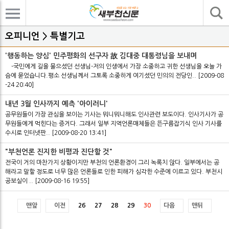
기사검색
오피니언 > 특별기고
'행동하는 양심' 민주평화의 선구자 故 김대중 대통령님을 보내며
-국민에게 길을 물으셨던 선생님-저의 인생에서 가장 소중하고 귀한 선생님을 오늘 가
슴에 묻었습니다.평소 선생님께서 그토록 소중하게 여기셨던 민의의 전당인..
[2009-08
-24 20:40]
내년 3월 인사까지 예측 '아이러니'
공무원들이 가장 관심을 보이는 기사는 뭐니뭐니해도 인사관련 보도이다. 인사기사가 공
무원들에게 먹힌다는 증거다. 그래서 일부 지역언론매체들은 뜬구름잡기식 인사 기사를
수시로 인터넷판..
[2009-08-20 13:41]
"부천언론 진지한 비평과 진단할 것"
전국이 거의 마찬가지 상황이지만 부천의 언론환경이 그리 녹록치 않다. 일부에서는 공
해라고 말할 정도로 너무 많은 언론들로 인한 피해가 심각한 수준에 이르고 있다. 부천시
공보실이 ..
[2009-08-16 19:55]
맨앞
이전
26
27
28
29
30
다음
맨뒤