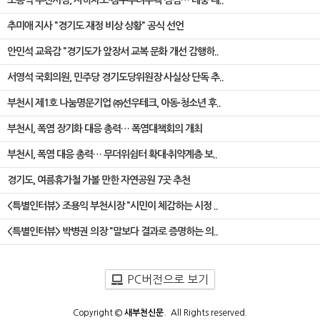
조용익 부천시장, 지하차도·침수우려주택 점검… 태풍 대..
추미애 지사 "경기도 재정 비상 상황" 공식 선언
안민석 교육감 "경기도가 앞장서 교복 문화 개선 감행하..
서영석 국회의원, 민주당 경기도당위원장 사실상 단독 추..
부천시 제1호 나눔명문기업 ㈜선우테크, 아동·청소년 후..
부천시, 폭염 장기화 대응 총력… 폭염대책회의 개최
부천시, 폭염 대응 총력… 무더위쉼터 확대·취약계층 보..
경기도, 여름휴가철 가볼 만한 자연공원 7곳 추천
<특별인터뷰> 조용익 부천시장 "시민이 체감하는 시정 ..
<특별인터뷰> 박병권 의장 "말보다 결과로 증명하는 의..
PC버전으로 보기
Copyright ©
새부천신문
. All Rights reserved.