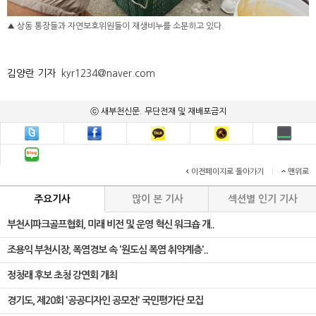
▲ 상동 통장들과 자연보호위원들이 재생비누를 소분하고 있다.
김양란 기자
kyr1234@naver.com
ⓒ 새부천신문. 무단전재 및 재배포금지
이전페이지로 돌아가기
|
맨위로
주요기사
많이 본 기사
섹션별 인기 기사
부천시파크골프협회, 미래 비전 및 운영 혁신 워크숍 개..
조용익 부천시장, 폭염경보 속 '원도심 폭염 취약계층'..
정청래 후보 초청 강연회 개최
경기도, 제20회 '공공디자인 공모전' 국민평가단 모집