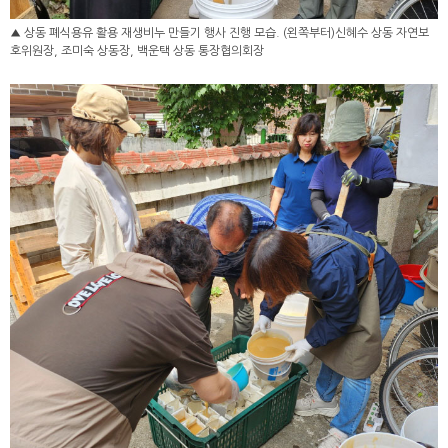
▲ 상동 폐식용유 활용 재생비누 만들기 행사 진행 모습. (왼쪽부터)신혜수 상동 자연보
호위원장, 조미숙 상동장, 백운택 상동 통장협의회장