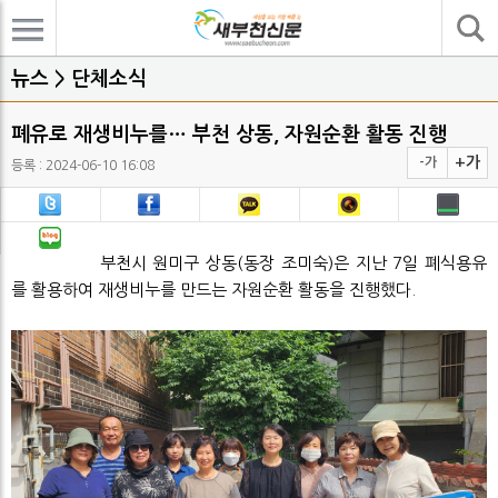
기사검색
뉴스 > 단체소식
폐유로 재생비누를… 부천 상동, 자원순환 활동 진행
+가
-가
등록 : 2024-06-10 16:08
부천시 원미구 상동(동장 조미숙)은 지난 7일 폐식용유
를 활용하여 재생비누를 만드는 자원순환 활동을 진행했다.