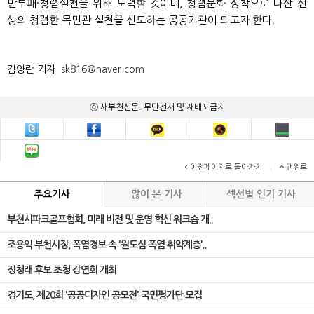
반부패·청렴실천을 위해 노력할 것이며, 청렴문화 정착으로 다산 선
생의 청렴한 목민관 실천을 선도하는 공공기관이 되고자 한다.
김양란 기자
sk816@naver.com
ⓒ 새부천신문. 무단전재 및 재배포금지
이전페이지로 돌아가기
|
맨위로
주요기사
많이 본 기사
섹션별 인기 기사
부천시파크골프협회, 미래 비전 및 운영 혁신 워크숍 개..
조용익 부천시장, 폭염경보 속 '원도심 폭염 취약계층'..
정청래 후보 초청 강연회 개최
경기도, 제20회 '공공디자인 공모전' 국민평가단 모집