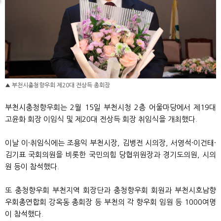
▲ 부천시충청향우회 제20대 전상득 총회장
부천시충청향우회는 2월 15일 부천시청 2층 어울마당에서 제19대
고윤화 회장 이임식 및 제20대 전상득 회장 취임식을 개최했다.
이날 이·취임식에는 조용익 부천시장, 김병전 시의장, 서영석·이건태·
김기표 국회의원을 비롯한 국민의힘 당협위원장과 경기도의원, 시의
원 등이 참석했다.
또 충청향우회 부천지역 회장단과 충청향우회 회원과 부천시호남향
우회총연합회 강옥동 총회장 등 부천의 각 향우회 임원 등 1000여명
이 참석했다.