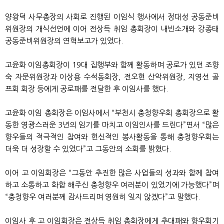
양왕덕 사무총장의 사회로 진행된 이임식 행사에서 정대성 공동준비
위원장의 개식선언에 이어 전상득 취임 총회장이 내빈소개와 강종태
공동준비위원장의 연혁보고가 있었다.
고윤화 이임총회장이 19대 집행부와 함께 활동하며 공로가 있던 조향
숙 자문위원장과 이상용 수석동회장, 전오현 산악위원장, 지영선 골
프회 회장 등에게 공로패를 전달한 후 이임사를 했다.
고윤화 이임 총회장은 이임사에서 “부천시 충청향우회 총회장으로 활
동한 영광스러운 3년의 임기를 마치고 이임인사를 드린다”면서 “많은
향우들의 적극적인 참여와 헌신적인 봉사활동을 통해 충청향우회는
더욱 더 성장할 수 있었다”고 그동안의 소회를 밝혔다.
이어 고 이임회장은 “그동안 추진한 많은 사업들의 성과와 함께 참여
하고 소통하고 화합 해주신 충청향우 여러분이 있었기에 가능했다”며
“충청향우 여러분께 감사드리며 영원히 잊지 않겠다”고 말했다.
이임사 후 고 이임회장은 전상득 취임 총회장에게 추대패와 향우회기