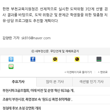
한편 부천교육지원청은 선제적으로 실시한 도박위험 3단계 선별 검
사 결과를 바탕으로, 도박 위험군 및 문제군 학생들을 위한 맞춤형 치
유·상담 프로그램도 추진할 계획이다.
김양란 기자
sk816@naver.com
ⓒ 새부천신문. 무단전재 및 재배포금지
이전페이지로 돌아가기
|
맨위로
주요기사
많이 본 기사
섹션별 인기 기사
부천시파크골프협회, 미래 비전 및 운영 혁신 워크숍 개..
조용익 부천시장, 폭염경보 속 '원도심 폭염 취약계층'..
정청래 후보 초청 강연회 개최