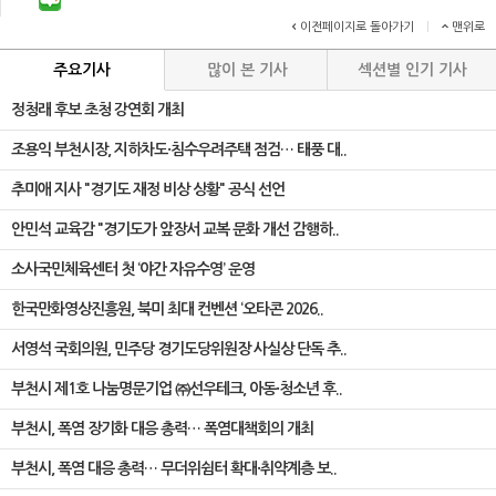
이전페이지로 돌아가기
|
맨위로
주요기사
많이 본 기사
섹션별 인기 기사
정청래 후보 초청 강연회 개최
조용익 부천시장, 지하차도·침수우려주택 점검… 태풍 대..
추미애 지사 "경기도 재정 비상 상황" 공식 선언
안민석 교육감 "경기도가 앞장서 교복 문화 개선 감행하..
소사국민체육센터 첫 ‘야간 자유수영’ 운영
한국만화영상진흥원, 북미 최대 컨벤션 ‘오타콘 2026..
서영석 국회의원, 민주당 경기도당위원장 사실상 단독 추..
부천시 제1호 나눔명문기업 ㈜선우테크, 아동·청소년 후..
부천시, 폭염 장기화 대응 총력… 폭염대책회의 개최
부천시, 폭염 대응 총력… 무더위쉼터 확대·취약계층 보..