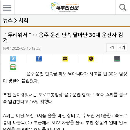
기사검색
뉴스 > 사회
＂두려워서＂… 음주 운전 단속 달아난 30대 운전자 검
거
+가
-가
등록 : 2025-05-16 12:35
음주 운전 단속을 피해 달아나다가 사고를 낸 30대 남성
이 경찰에 붙잡혔다.
부천 원미경찰서는 도로교통법상 음주운전 혐의로 30대 A씨를 불구
속 입건했다고 16일 밝혔다.
A씨는 이날 오전 0시쯤 술을 마신 상태로, 수도권 제1순환고속도로
송내 나들목(IC) 부근에서 SUV 차량을 몰고 부천 상동역 일대 인도
연석을 들이받은 혐의를 받고 있다.