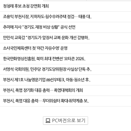
정청래 후보 초청 강연회 개최
조용익 부천시장, 지하차도·침수우려주택 점검… 태풍 대..
추미애 지사 "경기도 재정 비상 상황" 공식 선언
안민석 교육감 "경기도가 앞장서 교복 문화 개선 감행하..
소사국민체육센터 첫 ‘야간 자유수영’ 운영
한국만화영상진흥원, 북미 최대 컨벤션 ‘오타콘 2026..
서영석 국회의원, 민주당 경기도당위원장 사실상 단독 추..
부천시 제1호 나눔명문기업 ㈜선우테크, 아동·청소년 후..
부천시, 폭염 장기화 대응 총력… 폭염대책회의 개최
부천시, 폭염 대응 총력… 무더위쉼터 확대·취약계층 보..
PC버전으로 보기