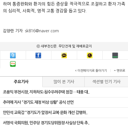
하며 통증완화와 환자의 힘든 증상을 적극적으로 조절하고 환자 가족
의 심리적, 사회적, 영적 고통 경감을 돕고 있다.
김양란 기자
sk816@naver.com
ⓒ 새부천신문. 무단전재 및 재배포금지
이전페이지로 돌아가기
|
맨위로
주요기사
많이 본 기사
섹션별 인기 기사
조용익 부천시장, 지하차도·침수우려주택 점검… 태풍 대..
추미애 지사 "경기도 재정 비상 상황" 공식 선언
안민석 교육감 "경기도가 앞장서 교복 문화 개선 감행하..
서영석 국회의원, 민주당 경기도당위원장 사실상 단독 추..