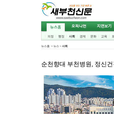
의정
행정
사회
경제
문화
교육
뉴스홈
>
뉴스
>
사회
순천향대 부천병원, 정신건강