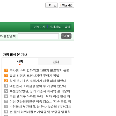
전체기사
기사제보
알림
35
통합검색
가장 많이 본 기사
사회
전체
주차장 바닥 갈라지고 차단기 볼트까지 풀렸
다
불법 리딩방 코인사기단 무더기 적발
화재 초기 1분, 소화기가 대형 피해 막았다
대한민국 소아심장 분야 두 거장이 만났다
부천성모병원, 장기 기증자 마지막 길 배웅하
며 생명나눔 사랑 되새기다
부천 원미구 아파트 화재…60대 여성 전신 화
상
여성 생산연령인구 비중 감소… '지속 근로' 정
책 전환 필요
순천향대 부천병원, 암 환자 맞춤형 진단·치료
역량 강화한다
전·월세 허위매물로 계약금 및 보증금 명목 5