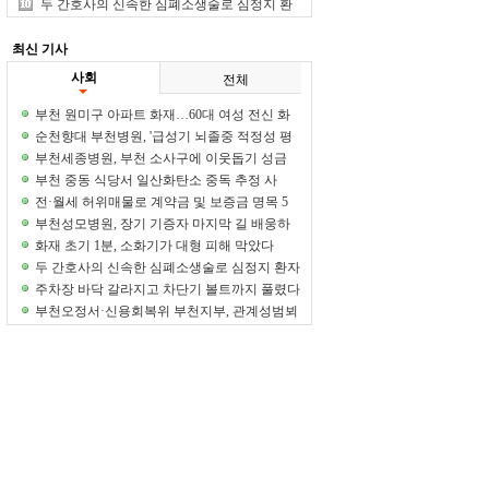
억원 가로챈 일당 적발
두 간호사의 신속한 심폐소생술로 심정지 환
자 생명 구해
최신 기사
사회
전체
부천 원미구 아파트 화재…60대 여성 전신 화
상
순천향대 부천병원, '급성기 뇌졸중 적정성 평
가' 11회 연속 1등급 획득
부천세종병원, 부천 소사구에 이웃돕기 성금
1000만원 기탁
부천 중동 식당서 일산화탄소 중독 추정 사
고… 직원 3명 병원 이송
전·월세 허위매물로 계약금 및 보증금 명목 5
억원 가로챈 일당 적발
부천성모병원, 장기 기증자 마지막 길 배웅하
며 생명나눔 사랑 되새기다
화재 초기 1분, 소화기가 대형 피해 막았다
두 간호사의 신속한 심폐소생술로 심정지 환자
생명 구해
주차장 바닥 갈라지고 차단기 볼트까지 풀렸다
부천오정서·신용회복위 부천지부, 관계성범뵈
재범 방지 협력체계 구축