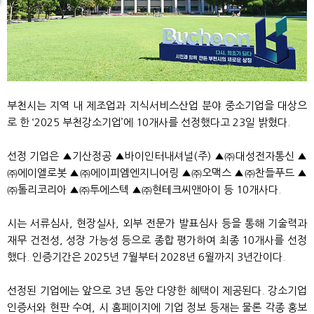
부천시는 지역 내 제조업과 지식서비스산업 분야 중소기업을 대상으
로 한 ‘2025 부천강소기업’에 10개사를 선정했다고 23일 밝혔다.
선정 기업은 ▲기산정공 ▲바이인터내셔널(주) ▲㈜대성전자통신 ▲
㈜에이엘로봇 ▲㈜에이피엠엔지니어링 ▲㈜오맥스 ▲㈜찬들푸드 ▲
㈜톨리코리아 ▲㈜투에스텍 ▲㈜현테크씨앤아이 등 10개사다.
시는 서류심사, 현장실사, 외부 전문가 발표심사 등을 통해 기술력과
재무 건전성, 성장 가능성 등으로 종합 평가하여 최종 10개사를 선정
했다. 인증기간은 2025년 7월부터 2028년 6월까지 3년간이다.
선정된 기업에는 앞으로 3년 동안 다양한 혜택이 제공된다. 강소기업
인증서와 현판 수여, 시 홈페이지에 기업 정보 등재는 물론 각종 홍보