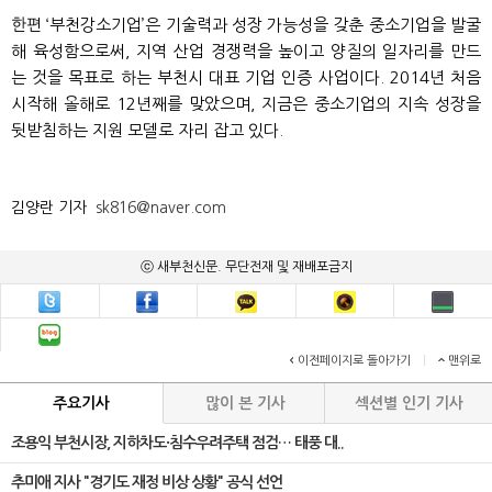
한편 ‘부천강소기업’은 기술력과 성장 가능성을 갖춘 중소기업을 발굴
해 육성함으로써, 지역 산업 경쟁력을 높이고 양질의 일자리를 만드
는 것을 목표로 하는 부천시 대표 기업 인증 사업이다. 2014년 처음
시작해 올해로 12년째를 맞았으며, 지금은 중소기업의 지속 성장을
뒷받침하는 지원 모델로 자리 잡고 있다.
김양란 기자
sk816@naver.com
ⓒ 새부천신문. 무단전재 및 재배포금지
이전페이지로 돌아가기
|
맨위로
주요기사
많이 본 기사
섹션별 인기 기사
조용익 부천시장, 지하차도·침수우려주택 점검… 태풍 대..
추미애 지사 "경기도 재정 비상 상황" 공식 선언