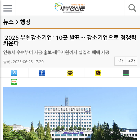
기사검색
뉴스 > 행정
'2025 부천강소기업' 10곳 발표… 강소기업으로 경쟁력
키운다
인증서 수여부터 자금·홍보·세무지원까지 실질적 혜택 제공
+가
-가
등록 : 2025-06-23 17:29