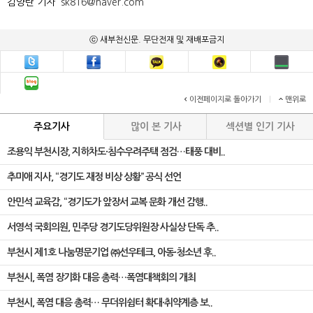
김양란 기자
sk816@naver.com
ⓒ 새부천신문. 무단전재 및 재배포금지
이전페이지로 돌아가기
|
맨위로
주요기사
많이 본 기사
섹션별 인기 기사
조용익 부천시장, 지하차도·침수우려주택 점검…태풍 대비..
추미애 지사, “경기도 재정 비상 상황” 공식 선언
안민석 교육감, “경기도가 앞장서 교복 문화 개선 감행..
서영석 국회의원, 민주당 경기도당위원장 사실상 단독 추..
부천시 제1호 나눔명문기업 ㈜선우테크, 아동·청소년 후..
부천시, 폭염 장기화 대응 총력…폭염대책회의 개최
부천시, 폭염 대응 총력… 무더위쉼터 확대·취약계층 보..