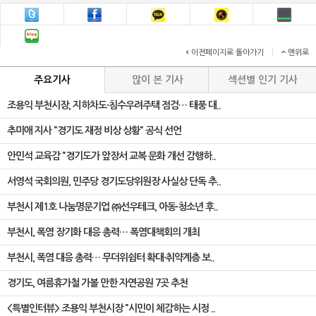
이전페이지로 돌아가기
|
맨위로
주요기사
많이 본 기사
섹션별 인기 기사
조용익 부천시장, 지하차도·침수우려주택 점검… 태풍 대..
추미애 지사 "경기도 재정 비상 상황" 공식 선언
안민석 교육감 "경기도가 앞장서 교복 문화 개선 감행하..
서영석 국회의원, 민주당 경기도당위원장 사실상 단독 추..
부천시 제1호 나눔명문기업 ㈜선우테크, 아동·청소년 후..
부천시, 폭염 장기화 대응 총력… 폭염대책회의 개최
부천시, 폭염 대응 총력… 무더위쉼터 확대·취약계층 보..
경기도, 여름휴가철 가볼 만한 자연공원 7곳 추천
<특별인터뷰> 조용익 부천시장 "시민이 체감하는 시정 ..