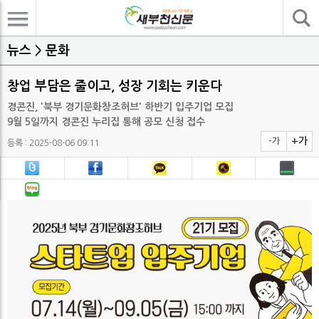
기사검색
뉴스 > 문화
창업 부담은 줄이고, 성장 기회는 키운다
경콘진, '북부 경기문화창조허브' 하반기 입주기업 모집
9월 5일까지 경콘진 누리집 통해 공모 신청 접수
+가
-가
등록 : 2025-08-06 09:11