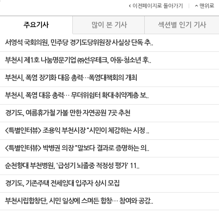
이전페이지로 돌아가기
|
맨위로
주요기사
많이 본 기사
섹션별 인기 기사
서영석 국회의원, 민주당 경기도당위원장 사실상 단독 추..
부천시 제1호 나눔명문기업 ㈜선우테크, 아동·청소년 후..
부천시, 폭염 장기화 대응 총력…폭염대책회의 개최
부천시, 폭염 대응 총력… 무더위쉼터 확대·취약계층 보..
경기도, 여름휴가철 가볼 만한 자연공원 7곳 추천
<특별인터뷰> 조용익 부천시장 "시민이 체감하는 시정 ..
<특별인터뷰> 박병권 의장 "말보다 결과로 증명하는 의..
순천향대 부천병원, '급성기 뇌졸중 적정성 평가' 11..
경기도, 기존주택 전세임대 입주자 상시 모집
부천시립합창단, 시민 일상에 스며든 합창… 참여와 공감..