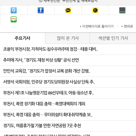
ⓒ 새부천신문. 무단전재 및 재배포금지
이전페이지로 돌아가기
|
맨위로
주요기사
많이 본 기사
섹션별 인기 기사
조용익 부천시장, 지하차도·침수우려주택 점검…태풍 대비..
추미애 지사, “경기도 재정 비상 상황” 공식 선언
안민석 교육감, “경기도가 앞장서 교복 문화 개선 감행..
서영석 국회의원, 민주당 경기도당위원장 사실상 단독 추..
부천시 제1호 나눔명문기업 ㈜선우테크, 아동·청소년 후..
부천시, 폭염 장기화 대응 총력…폭염대책회의 개최
부천시, 폭염 대응 총력… 무더위쉼터 확대·취약계층 보..
경기도, 여름휴가철 가볼 만한 자연공원 7곳 추천