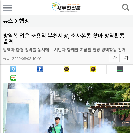
기사검색
뉴스 > 행정
방역복 입은 조용익 부천시장, 소사본동 찾아 방역활동
펼쳐
방역과 환경 정비를 동시에… 시민과 함께한 여름철 현장 방역활동 전개
+가
-가
등록 : 2025-08-08 10:46