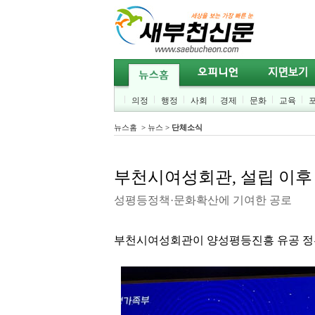
의정
행정
사회
경제
문화
교육
뉴스홈
>
뉴스
>
단체소식
부천시여성회관, 설립 이후
성평등정책·문화확산에 기여한 공로
부천시여성회관이 양성평등진흥 유공 정