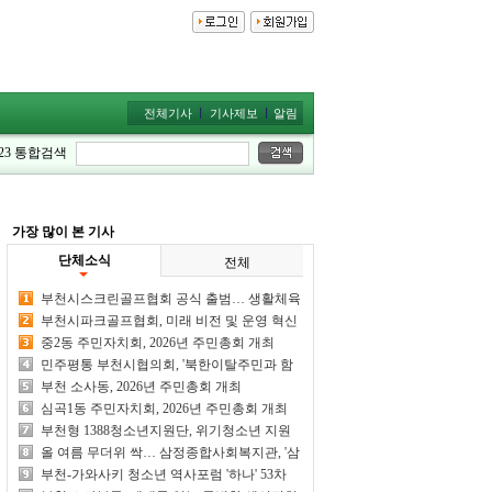
전체기사
기사제보
알림
23
통합검색
가장 많이 본 기사
단체소식
전체
부천시스크린골프협회 공식 출범… 생활체육
활성화 위한 힘찬 첫걸음
부천시파크골프협회, 미래 비전 및 운영 혁신
워크숍 개최
중2동 주민자치회, 2026년 주민총회 개최
민주평통 부천시협의회, '북한이탈주민과 함
께하는 여름밤의 평화 소나타' 개최
부천 소사동, 2026년 주민총회 개최
심곡1동 주민자치회, 2026년 주민총회 개최
부천형 1388청소년지원단, 위기청소년 지원
체계 강화
올 여름 무더위 싹… 삼정종합사회복지관, '삼
정워터파크' 개장
부천-가와사키 청소년 역사포럼 '하나' 53차