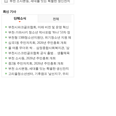
정기교류회 성료
부천 소사본동, 세대를 잇는 특별한 생신잔치
개최
최신 기사
단체소식
전체
부천시파크골프협회, 미래 비전 및 운영 혁신
워크숍 개최
부천-가와사키 청소년 역사포럼 '하나' 53차 정
기교류회 성료
부천형 1388청소년지원단, 위기청소년 지원 체
계 강화
심곡1동 주민자치회, 2026년 주민총회 개최
올 여름 무더위 싹… 삼정종합사회복지관, '삼
정워터파크' 개장
부천시스크린골프협회 공식 출범… 생활체육
활성화 위한 힘찬 첫걸음
부천 소사동, 2026년 주민총회 개최
중2동 주민자치회, 2026년 주민총회 개최
부천 소사본동, 세대를 잇는 특별한 생신잔치
개최
고리울청소년센터, 기후캠프 '낯선지구, 우리
가 선택한 하루' 성료