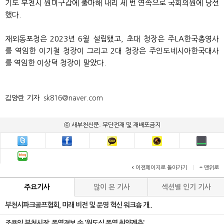
기도 부천시 원미구갑에 출마해 내리 세 번 연속으로 국회의원에 당선
했다.
재외동포청은 2023년 6월 설립됐고, 초대 청장은 주LA한국총영사
를 역임한 이기철 청장이 그리고 2대 청장은 주인도네시아한국대사
를 역임한 이상덕 청장이 맡았다.
김양란 기자
sk816@naver.com
ⓒ 새부천신문. 무단전재 및 재배포금지
이전페이지로 돌아가기
|
맨위로
주요기사
많이 본 기사
섹션별 인기 기사
부천시파크골프협회, 미래 비전 및 운영 혁신 워크숍 개..
조용익 부천시장, 폭염경보 속 '원도심 폭염 취약계층'..