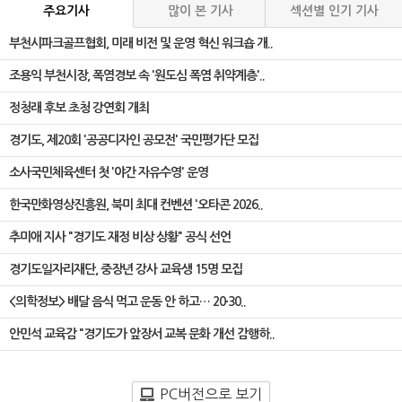
주요기사
많이 본 기사
섹션별 인기 기사
부천시파크골프협회, 미래 비전 및 운영 혁신 워크숍 개..
조용익 부천시장, 폭염경보 속 '원도심 폭염 취약계층'..
정청래 후보 초청 강연회 개최
경기도, 제20회 '공공디자인 공모전' 국민평가단 모집
소사국민체육센터 첫 '야간 자유수영' 운영
한국만화영상진흥원, 북미 최대 컨벤션 '오타콘 2026..
추미애 지사 "경기도 재정 비상 상황" 공식 선언
경기도일자리재단, 중장년 강사 교육생 15명 모집
<의학정보> 배달 음식 먹고 운동 안 하고… 20·30..
안민석 교육감 "경기도가 앞장서 교복 문화 개선 감행하..
PC버전으로 보기