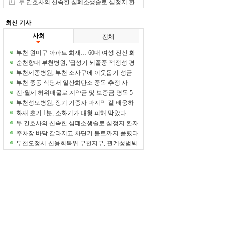
역량 강화한다
두 간호사의 신속한 심폐소생술로 심정지 환
자 생명 구해
최신 기사
사회
전체
부천 원미구 아파트 화재… 60대 여성 전신 화
상
순천향대 부천병원, '급성기 뇌졸중 적정성 평
가' 11회 연속 1등급 획득
부천세종병원, 부천 소사구에 이웃돕기 성금
1000만원 기탁
부천 중동 식당서 일산화탄소 중독 추정 사
고… 직원 3명 병원 이송
전·월세 허위매물로 계약금 및 보증금 명목 5
억원 가로챈 일당 적발
부천성모병원, 장기 기증자 마지막 길 배웅하
며 생명나눔 사랑 되새기다
화재 초기 1분, 소화기가 대형 피해 막았다
두 간호사의 신속한 심폐소생술로 심정지 환자
생명 구해
주차장 바닥 갈라지고 차단기 볼트까지 풀렸다
부천오정서·신용회복위 부천지부, 관계성범뵈
재범 방지 협력체계 구축