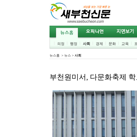
의정
행정
사회
경제
문화
교육
뉴스홈
>
뉴스
>
사회
부천원미서, 다문화축제 학