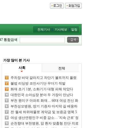
전체기사
기사제보
알림
47
통합검색
가장 많이 본 기사
사회
전체
주차장 바닥 갈라지고 차단기 볼트까지 풀렸
다
불법 리딩방 코인사기단 무더기 적발
화재 초기 1분, 소화기가 대형 피해 막았다
대한민국 소아심장 분야 두 거장이 만났다
부천 원미구 아파트 화재… 60대 여성 전신 화
상
부천성모병원, 장기 기증자 마지막 길 배웅하
며 생명나눔 사랑 되새기다
전·월세 허위매물로 계약금 및 보증금 명목 5
억원 가로챈 일당 적발
여성 생산연령인구 비중 감소… '지속 근로' 정
책 전환 필요
순천향대 부천병원, 암 환자 맞춤형 진단·치료