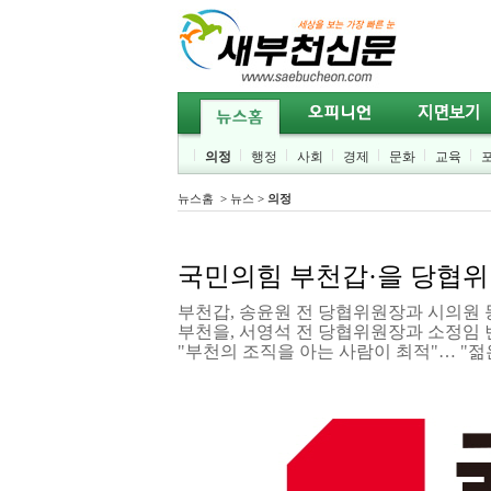
의정
행정
사회
경제
문화
교육
뉴스홈
>
뉴스
>
의정
국민의힘 부천갑·을 당협위
부천갑, 송윤원 전 당협위원장과 시의원 
부천을, 서영석 전 당협위원장과 소정임 
"부천의 조직을 아는 사람이 최적"… "젊