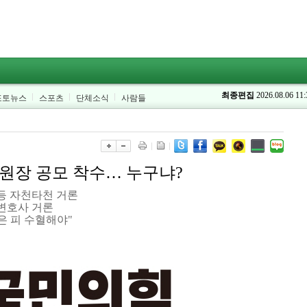
최종편집
2026.08.06 11:
포토뉴스
스포츠
단체소식
사람들
원장 공모 착수… 누구냐?
등 자천타천 거론
변호사 거론
은 피 수혈해야"