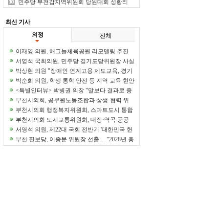
중 1위
민주당 부천갑지역위원회 당원대회 성황리
개최
최신 기사
의정
전체
이재영 의원, 해그늘체육공원 리모델링 추진
정담회 개최
서영석 국회의원, 민주당 경기도당위원장 사실
상 단독 추대 전망
박상현 의원 "장애인 연계고용 제도교육, 경기
도부터 시작해야"
박순희 의원, 학생 통학 안전 등 지역 교육 현안
집중 점검
<특별인터뷰> 박병권 의장 "말보다 결과로 증
명하는 의회 만들겠다"
부천시의회, 공무원노동조합과 상생·협력 위
한 차담회 개최
부천시의회 행정복지위원회, 스마트도시 통합
운영센터 현장 방문
부천시의회 도시교통위원회, 대장·역곡 공공
주택지구 현장 방문
서영석 의원, 제22대 국회 전반기 '대한민국 헌
정대상' 수상
부천 진보당, 이종문 위원장 선출… "2028년 총
선 승리 이끌 것"