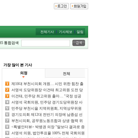
전체기사
기사제보
알림
35
통합검색
가장 많이 본 기사
의정
전체
제10대 부천시의회 개원… 시민 위한 힘찬 출
발
서영석 도당위원장·이건태 최고위원 도전 당
선 여부 주목
이건태, 민주당 최고위원 출마… "국정 성공
최전방 공격수 되겠다"
서영석 국회의원, 민주당 경기도당위원장 사
실상 단독 추대 전망
민주당 부천시을 지역위원회, 지역상무위원
회 및 당원대회 개최
경기도의회 제12대 전반기 의장에 남종섭 선
출
부천시의회, 공무원노동조합과 상생·협력 위
한 차담회 개최
<특별인터뷰> 박병권 의장 "말보다 결과로 증
명하는 의회 만들겠다"
서영석 의원, 법안투표율 100% 전체 국회의원