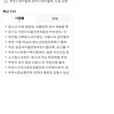
크숍 개최
부천시새마을회-원주시새마을회, 도농 상생
의 가치 실현
최신 기사
사람들
전체
청소년 카페 원종점, 여름방학 맞아 체험형 특
별 프로그램 운영
경기도 어린이식품안전체험관 부천센터, '인
마이 튼튼 바디' 참여 기관 모집
부천형 1388청소년지원단, 석왕사와 업무협약
체결
부천·가평·하남의 청소년운영위원회가 함께
만든 특별한 여름 추억
직장·공장새마을운동부천시협의회, 농산물 수
확 체험 열어
부천시다문화가족지원센터, 일본 자조모임 운
영 성료
소사청소년센터, 청소년 대상 목공체험 운영
부천의 정치 원로 안동선 전 국회의원 별세
부천시지역사회보장협의체 지역복지분과, 워
크숍 개최
부천시호남향우회 제36대 총회장 김형수 당선