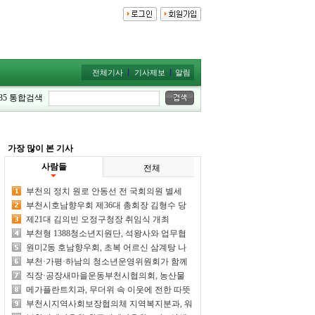
전체기사
기사제보
알림
35
통합검색
가장 많이 본 기사
사람들
전체
부천의 정치 원로 안동선 전 국회의원 별세
부천시호남향우회 제36대 총회장 김형수 당
선
제21대 김의빈 오정구청장 취임식 개최
부천형 1388청소년지원단, 석왕사와 업무협
약 체결
원미2동 호남향우회, 초복 어르신 삼계탕 나
눔행사 개최
부천·가평·하남의 청소년운영위원회가 함께
만든 특별한 여름 추억
직장·공장새마을운동부천시협의회, 농산물
수확 체험 열어
메가플란트치과, 무더위 속 이웃에 전한 따뜻
한 정성
부천시지역사회보장협의체 지역복지분과, 워