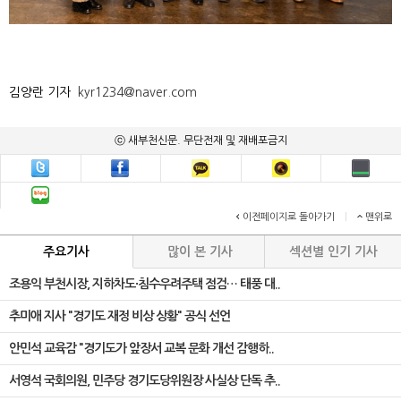
김양란 기자
kyr1234@naver.com
ⓒ 새부천신문. 무단전재 및 재배포금지
이전페이지로 돌아가기
|
맨위로
주요기사
많이 본 기사
섹션별 인기 기사
조용익 부천시장, 지하차도·침수우려주택 점검… 태풍 대..
추미애 지사 "경기도 재정 비상 상황" 공식 선언
안민석 교육감 "경기도가 앞장서 교복 문화 개선 감행하..
서영석 국회의원, 민주당 경기도당위원장 사실상 단독 추..