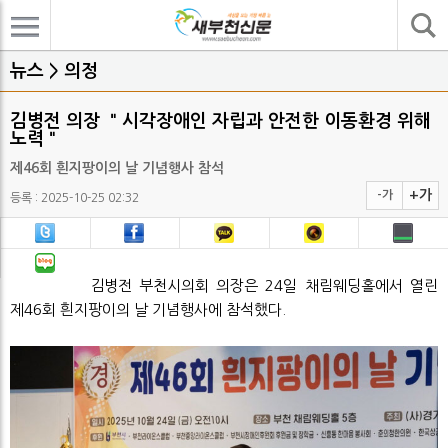
기사검색
뉴스 > 의정
김병전 의장 ＂시각장애인 자립과 안전한 이동환경 위해
노력＂
제46회 흰지팡이의 날 기념행사 참석
+가
-가
등록 : 2025-10-25 02:32
김병전 부천시의회 의장은 24일 채림웨딩홀에서 열린
제46회 흰지팡이의 날 기념행사에 참석했다.