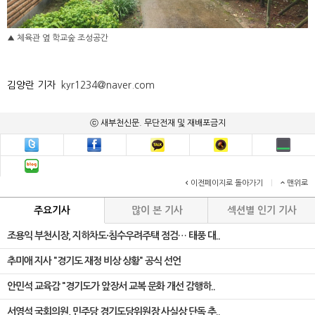
▲ 체육관 옆 학교숲 조성공간
김양란 기자
kyr1234@naver.com
ⓒ 새부천신문. 무단전재 및 재배포금지
이전페이지로 돌아가기
|
맨위로
주요기사
많이 본 기사
섹션별 인기 기사
조용익 부천시장, 지하차도·침수우려주택 점검… 태풍 대..
추미애 지사 "경기도 재정 비상 상황" 공식 선언
안민석 교육감 "경기도가 앞장서 교복 문화 개선 감행하..
서영석 국회의원, 민주당 경기도당위원장 사실상 단독 추..