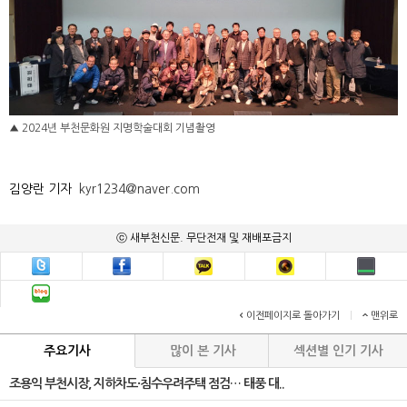
▲ 2024년 부천문화원 지명학술대회 기념촬영
김양란 기자
kyr1234@naver.com
ⓒ 새부천신문. 무단전재 및 재배포금지
이전페이지로 돌아가기
|
맨위로
주요기사
많이 본 기사
섹션별 인기 기사
조용익 부천시장, 지하차도·침수우려주택 점검… 태풍 대..