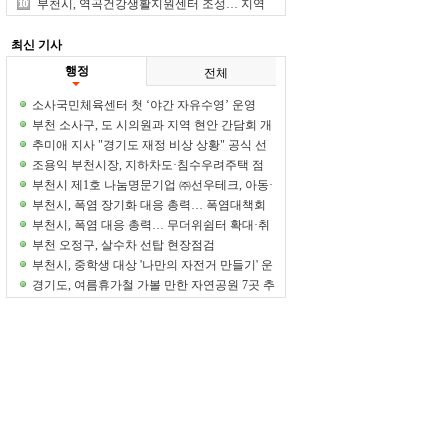
실천
부천시, 역곡건강생활지원센터 조성… 지역
건강증진 거점 마련
최신 기사
행정
전체
소사국민체육센터 첫 ‘야간 자유수영’ 운영
부천 소사구, 도 시의원과 지역 현안 간담회 개
최
추미애 지사 "경기도 재정 비상 상황" 공식 선
언
조용익 부천시장, 지하차도·침수우려주택 점
검… 태풍 대비 선제 대응
부천시 제1호 나눔명문기업 ㈜선우테크, 아동·
청소년 후원금 1억원 기탁
부천시, 폭염 장기화 대응 총력… 폭염대책회
의 개최
부천시, 폭염 대응 총력… 무더위쉼터 확대·취
약계층 보호 강화
부천 오정구, 살수차 선탑 현장점검
부천시, 중학생 대상 '나만의 자전거 만들기' 운
영
경기도, 여름휴가철 가볼 만한 자연공원 7곳 추
천