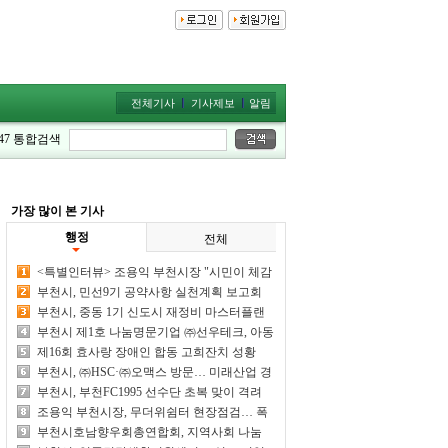
전체기사
기사제보
알림
47
통합검색
가장 많이 본 기사
행정
전체
<특별인터뷰> 조용익 부천시장 "시민이 체감
하는 시정 성과 만들어 내겠다"
부천시, 민선9기 공약사항 실천계획 보고회
개최… 89개 공약 점검
부천시, 중동 1기 신도시 재정비 마스터플랜
주민설명회 개최
부천시 제1호 나눔명문기업 ㈜선우테크, 아동
·청소년 후원금 1억원 기탁
제16회 효사랑 장애인 합동 고희잔치 성황
부천시, ㈜HSC·㈜오맥스 방문… 미래산업 경
쟁력 모색
부천시, 부천FC1995 선수단 초복 맞이 격려
간담회 개최
조용익 부천시장, 무더위쉼터 현장점검… 폭
염 취약계층 보호 나서
부천시호남향우회총연합회, 지역사회 나눔