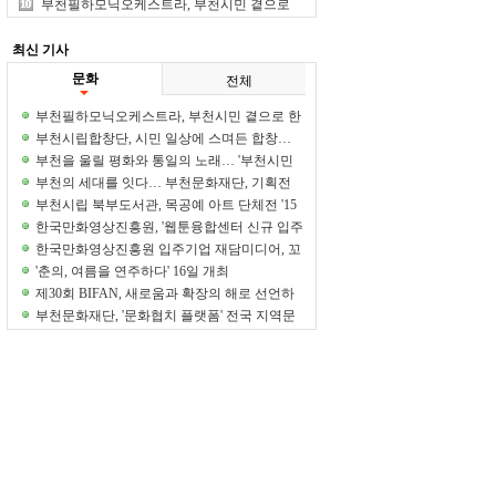
주자' 모집
부천필하모닉오케스트라, 부천시민 곁으로
한 걸음 더
최신 기사
문화
전체
부천필하모닉오케스트라, 부천시민 곁으로 한
걸음 더
부천시립합창단, 시민 일상에 스며든 합창…
참여와 공감으로 빛났다
부천을 울릴 평화와 통일의 노래… '부천시민
815통일음악회' 개최
부천의 세대를 잇다… 부천문화재단, 기획전
'파동과 변주' 성황리에 마쳐
부천시립 북부도서관, 목공예 아트 단체전 '15
명의 결을 잇다' 개최
한국만화영상진흥원, '웹툰융합센터 신규 입주
자' 모집
한국만화영상진흥원 입주기업 재담미디어, 꼬
마비 작가 신작 웹툰 '데칼꼬마니' 공개
'춘의, 여름을 연주하다' 16일 개최
제30회 BIFAN, 새로움과 확장의 해로 선언하
며 폐막
부천문화재단, '문화협치 플랫폼' 전국 지역문
화재단 우수사례 선정