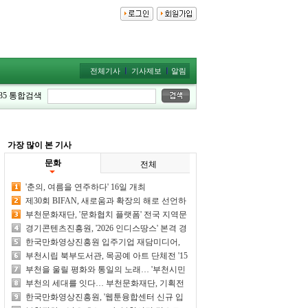
전체기사
기사제보
알림
35
통합검색
가장 많이 본 기사
문화
전체
'춘의, 여름을 연주하다' 16일 개최
제30회 BIFAN, 새로움과 확장의 해로 선언하
며 폐막
부천문화재단, '문화협치 플랫폼' 전국 지역문
화재단 우수사례 선정
경기콘텐츠진흥원, '2026 인디스땅스' 본격 경
연 돌입
한국만화영상진흥원 입주기업 재담미디어,
꼬마비 작가 신작 웹툰 '데칼꼬마니' 공개
부천시립 북부도서관, 목공예 아트 단체전 '15
명의 결을 잇다' 개최
부천을 울릴 평화와 통일의 노래… '부천시민
815통일음악회' 개최
부천의 세대를 잇다… 부천문화재단, 기획전
'파동과 변주' 성황리에 마쳐
한국만화영상진흥원, '웹툰융합센터 신규 입