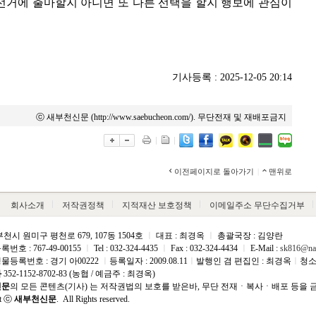
선거에 출마할지 아니면 또 다른 선택을 할지 행보에 관심이
기사등록 : 2025-12-05 20:14
ⓒ 새부천신문 (http://www.saebucheon.com/). 무단전재 및 재배포금지
이전페이지로 돌아가기
|
맨위로
회사소개
저작권정책
지적재산 보호정책
이메일주소 무단수집거부
천시 원미구 평천로 679, 107동 1504호
ㅣ
대표 : 최경옥
ㅣ
총괄국장 : 김양란
호 : 767-49-00155
ㅣ
Tel : 032-324-4435
ㅣ
Fax : 032-324-4434
ㅣ
E-Mail :
sk816@na
등록번호 : 경기 아00222
ㅣ
등록일자 : 2009.08.11
ㅣ
발행인 겸 편집인 : 최경옥
ㅣ
청소
좌
352-1152-8702-83 (농협 / 예금주 : 최경옥)
신문
의 모든 콘텐츠(기사) 는 저작권법의 보호를 받은바, 무단 전재ㆍ복사ㆍ배포 등을 
ht ⓒ
새부천신문
. All Rights reserved.