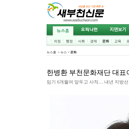
의정
행정
사회
경제
문화
교육
뉴스홈
>
뉴스
>
문화
한병환 부천문화재단 대표이
임기 6개월여 앞두고 사직… 내년 지방선