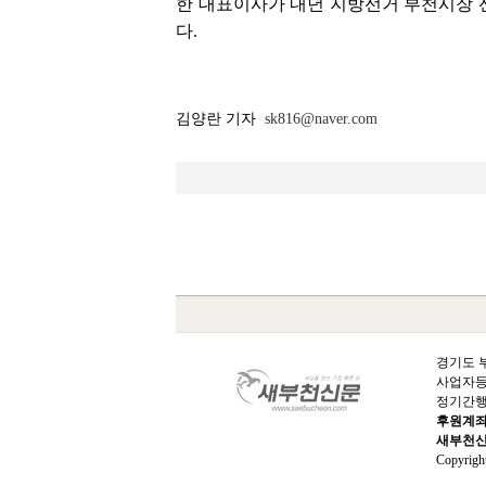
한 대표이사가 내년 지방선거 부천시장 
다.
김양란 기자
sk816@naver.com
경기도 부
사업자등록번
정기간행물
후원계
새부천
Copyrig