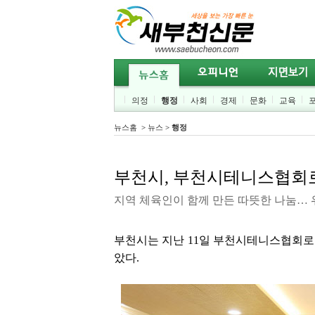
의정
행정
사회
경제
문화
교육
뉴스홈
>
뉴스
>
행정
부천시, 부천시테니스협회로
지역 체육인이 함께 만든 따뜻한 나눔… 
부천시는 지난 11일 부천시테니스협회로부
았다.