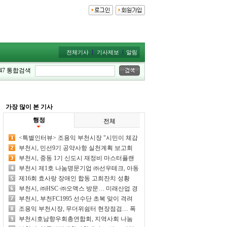
전체기사
기사제보
알림
47
통합검색
가장 많이 본 기사
행정
전체
<특별인터뷰> 조용익 부천시장 "시민이 체감
하는 시정 성과 만들어 내겠다"
부천시, 민선9기 공약사항 실천계획 보고회
개최… 89개 공약 점검
부천시, 중동 1기 신도시 재정비 마스터플랜
주민설명회 개최
부천시 제1호 나눔명문기업 ㈜선우테크, 아동
·청소년 후원금 1억원 기탁
제16회 효사랑 장애인 합동 고희잔치 성황
부천시, ㈜HSC·㈜오맥스 방문… 미래산업 경
쟁력 모색
부천시, 부천FC1995 선수단 초복 맞이 격려
간담회 개최
조용익 부천시장, 무더위쉼터 현장점검… 폭
염 취약계층 보호 나서
부천시호남향우회총연합회, 지역사회 나눔