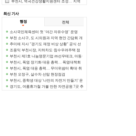
실천
부천시, 역곡건강생활지원센터 조성… 지역
건강증진 거점 마련
최신 기사
행정
전체
소사국민체육센터 첫 ‘야간 자유수영’ 운영
부천 소사구, 도 시의원과 지역 현안 간담회 개
최
추미애 지사 "경기도 재정 비상 상황" 공식 선
언
조용익 부천시장, 지하차도·침수우려주택 점
검… 태풍 대비 선제 대응
부천시 제1호 나눔명문기업 ㈜선우테크, 아동·
청소년 후원금 1억원 기탁
부천시, 폭염 장기화 대응 총력… 폭염대책회
의 개최
부천시, 폭염 대응 총력… 무더위쉼터 확대·취
약계층 보호 강화
부천 오정구, 살수차 선탑 현장점검
부천시, 중학생 대상 '나만의 자전거 만들기' 운
영
경기도, 여름휴가철 가볼 만한 자연공원 7곳 추
천