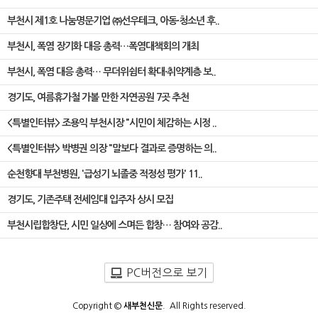
부천시 제1호 나눔명문기업 ㈜선우테크, 아동·청소년 후..
부천시, 폭염 장기화 대응 총력…폭염대책회의 개최
부천시, 폭염 대응 총력… 무더위쉼터 확대·취약계층 보..
경기도, 여름휴가철 가볼 만한 자연공원 7곳 추천
<특별인터뷰> 조용익 부천시장 "시민이 체감하는 시정 ..
<특별인터뷰> 박병권 의장 "말보다 결과로 증명하는 의..
순천향대 부천병원, '급성기 뇌졸중 적정성 평가' 11..
경기도, 기존주택 전세임대 입주자 상시 모집
부천시립합창단, 시민 일상에 스며든 합창… 참여와 공감..
PC버전으로 보기
Copyright ©
새부천신문
. All Rights reserved.