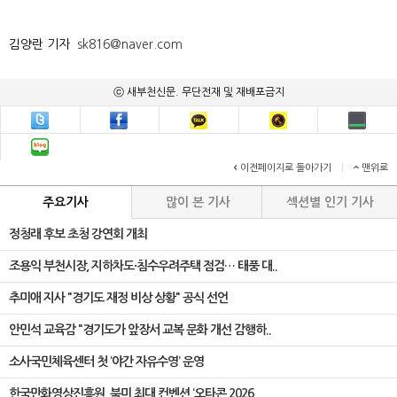
김양란 기자
sk816@naver.com
ⓒ 새부천신문. 무단전재 및 재배포금지
이전페이지로 돌아가기
|
맨위로
주요기사
많이 본 기사
섹션별 인기 기사
정청래 후보 초청 강연회 개최
조용익 부천시장, 지하차도·침수우려주택 점검… 태풍 대..
추미애 지사 "경기도 재정 비상 상황" 공식 선언
안민석 교육감 "경기도가 앞장서 교복 문화 개선 감행하..
소사국민체육센터 첫 ‘야간 자유수영’ 운영
한국만화영상진흥원, 북미 최대 컨벤션 ‘오타콘 2026..