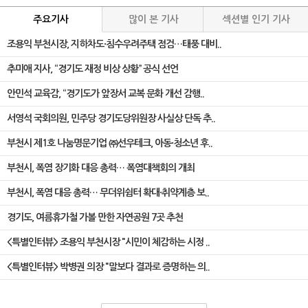
주요기사
많이 본 기사
섹션별 인기 기사
조용익 부천시장, 지하차도·침수우려주택 점검…태풍 대비..
추미애 지사, “경기도 재정 비상 상황” 공식 선언
안민석 교육감, “경기도가 앞장서 교복 문화 개선 감행..
서영석 국회의원, 민주당 경기도당위원장 사실상 단독 추..
부천시 제1호 나눔명문기업 ㈜선우테크, 아동·청소년 후..
부천시, 폭염 장기화 대응 총력… 폭염대책회의 개최
부천시, 폭염 대응 총력… 무더위쉼터 확대·취약계층 보..
경기도, 여름휴가철 가볼 만한 자연공원 7곳 추천
<특별인터뷰> 조용익 부천시장 "시민이 체감하는 시정 ..
<특별인터뷰> 박병권 의장 "말보다 결과로 증명하는 의..