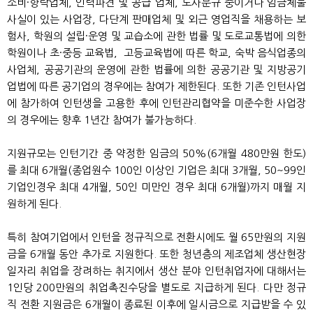
소비·향락업체, 인력파견 및 공급 업체, 노사분규 중이거나 임금체불
사실이 있는 사업장, 다단계 판매업체 및 외근 영업직을 채용하는 보
험사, 학원의 설립·운영 및 교습소에 관한 법률 및 도로교통법에 의한
학원이나 초·중등 교육법, 고등교육법에 따른 학교, 숙박 음식업종의
사업체, 공공기관의 운영에 관한 법률에 의한 공공기관 및 지방공기
업법에 따른 공기업의 경우에는 참여가 제한된다. 또한 기존 인턴사업
에 참가하여 인턴생을 고용한 후에 인턴관리협약을 미준수한 사업장
의 경우에는 향후 1년간 참여가 불가능하다.
지원규모는 인턴기간 중 약정한 임금의 50%(6개월 480만원 한도)
를 최대 6개월(종업원수 100인 이상인 기업은 최대 3개월, 50~99인
기업인경우 최대 4개월, 50인 미만인 경우 최대 6개월)까지 매월 지
원하게 된다.
특히 참여기업에서 인턴을 정규직으로 전환시에도 월 65만원의 지원
금을 6개월 동안 추가로 지원한다. 또한 청년층의 제조업체 생산현장
일자리 취업을 장려하는 취지에서 생산 분야 인턴취업자에 대해서는
1인당 200만원의 취업촉진수당을 별도로 지급하게 된다. 다만 정규
직 전환 지원금은 6개월이 종료된 이후에 일시금으로 지급받을 수 있